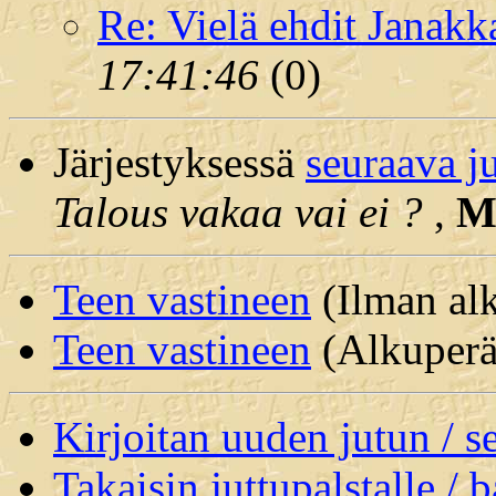
Re: Vielä ehdit Janakk
17:41:46
(
0)
Järjestyksessä
seuraava j
Talous vakaa vai ei ?
,
Me
Teen vastineen
(Ilman alk
Teen vastineen
(Alkuperäi
Kirjoitan uuden jutun / 
Takaisin juttupalstalle / 