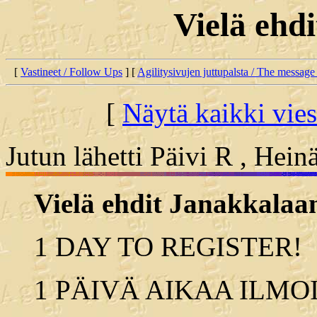
Vielä ehd
[
Vastineet / Follow Ups
] [
Agilitysivujen juttupalsta / The message
[
Näytä kaikki vies
Jutun lähetti Päivi R , Hei
Vielä ehdit Janakkalaa
1 DAY TO REGISTER!
1 PÄIVÄ AIKAA ILMO