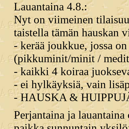
Lauantaina 4.8.:
Nyt on viimeinen tilaisuu
taistella tämän hauskan vi
- kerää joukkue, jossa o
(pikkuminit/minit / medi
- kaikki 4 koiraa juoksev
- ei hylkäyksiä, vain lisäp
- HAUSKA & HUIPPU
Perjantaina ja lauantaina
paikka sunnuntain yksilöfi