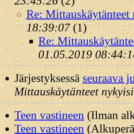
23:45:26
(
2)
Re: Mittauskäytänteet
18:39:07
(
1)
Re: Mittauskäytänte
01.05.2019 08:44:1
Järjestyksessä
seuraava j
Mittauskäytänteet nykyis
Teen vastineen
(Ilman alk
Teen vastineen
(Alkuperäi