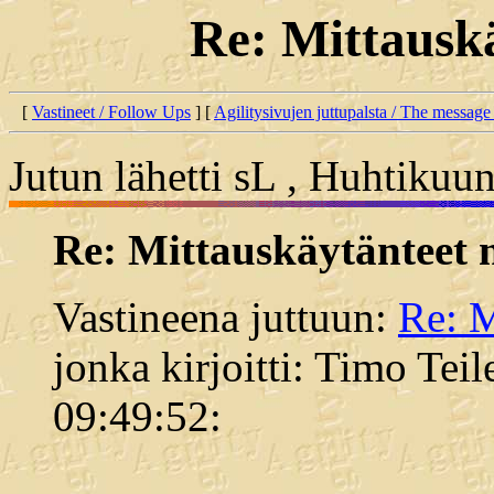
Re: Mittauskä
[
Vastineet / Follow Ups
] [
Agilitysivujen juttupalsta / The message
Jutun lähetti sL , Huhtikuu
Re: Mittauskäytänteet 
Vastineena juttuun:
Re: M
jonka kirjoitti: Timo Tei
09:49:52: