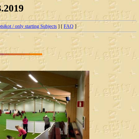
3.2019
tsikot / only starting Subjects
] [
FAQ
]