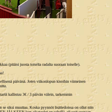
a (pitäisi juosta toiselta radalta suoraan toiselle).
aa!
dellisenä päivänä. Joten viikonlopun kisoihin viimeinen
utta.
artit kallistuu 3€ / 3 päivän välein, tarkemmin
aan se siksi muuttaa. Koska pyynnöt lisätiedoissa on ollut niin
A SEN JÄLKEEN kun aikataulut on selvillä, eli voit suoraan