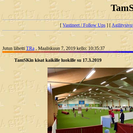
TamSK
[
Vastineet / Follow Ups
] [
Agilitysivu
Jutun lähetti
TRa
, Maaliskuun 7, 2019 kello: 10:35:37
TamSKin kisat kaikille luokille su 17.3.2019