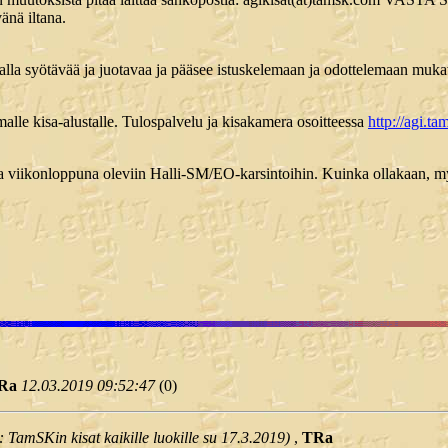
vänä iltana.
halla syötävää ja juotavaa ja pääsee istuskelemaan ja odottelemaan muka
lle kisa-alustalle. Tulospalvelu ja kisakamera osoitteessa
http://agi.t
na viikonloppuna oleviin Halli-SM/EO-karsintoihin. Kuinka ollakaan, m
Ra
12.03.2019 09:52:47
(
0)
: TamSKin kisat kaikille luokille su 17.3.2019)
,
TRa