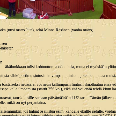
tka (uusi matto Juta), sekä Minna Räsänen (vanha matto).
t sen
kolmosten
an
 säkäluokkaan tulisi kohtuuttomia odotuksia, mutta ei myöskään ylitiukka
ttista sähköpostimuistutusta halvimpaan hintaan, joten kannattaa muist
toistaiseksi netissä ei voi netin kalliimpaan hintaan ilmottautua enää e
isapaikalla ilmoamista (startit 25€ kpl), eikä sitä voi enää tehdä kitun ka
aavat, tamskilaisille samaan päivämäärään 11€/startti. Tämän jälkeen st
lle, mikä on nyt perjantaina.
aikaisemminkin, jos haluat osallistua esim. kahdelle ekallle radalle, void
ttien muutoksista pitää laittaa sähköpostia: agikisat(at)tamsk.com VAST