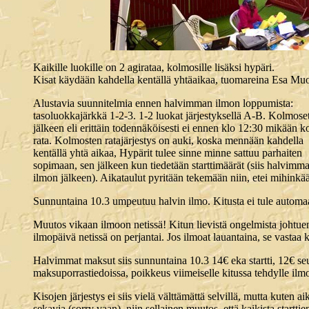
Kaikille luokille on 2 agirataa, kolmosille lisäksi hypäri.
Kisat käydään kahdella kentällä yhtäaikaa, tuomareina Esa Muo
Alustavia suunnitelmia ennen halvimman ilmon loppumista:
tasoluokkajärkkä 1-2-3. 1-2 luokat järjestyksellä A-B. Kolmose
jälkeen eli erittäin todennäköisesti ei ennen klo 12:30 mikään 
rata. Kolmosten ratajärjestys on auki, koska mennään kahdella
kentällä yhtä aikaa, Hypärit tulee sinne minne sattuu parhaiten
sopimaan, sen jälkeen kun tiedetään starttimäärät (siis halvimm
ilmon jälkeen). Aikataulut pyritään tekemään niin, etei mihinkään
Sunnuntaina 10.3 umpeutuu halvin ilmo. Kitusta ei tule automaa
Muutos vikaan ilmoon netissä! Kitun lievistä ongelmista johtuen 
ilmopäivä netissä on perjantai. Jos ilmoat lauantaina, se vastaa k
Halvimmat maksut siis sunnuntaina 10.3 14€ eka startti, 12€ seur
maksuporrastiedoissa, poikkeus viimeiselle kitussa tehdylle ilmo
Kisojen järjestys ei siis vielä välttämättä selvillä, mutta kuten 
sekavia (sorry vaan), niin sellainen muutos, että kaikista star