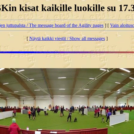
in kisat kaikille luokille su 17.
jen juttupalsta / The message board of the Agility pages
] [
Vain aloituso
[
Näytä kaikki viestit / Show all messages
]