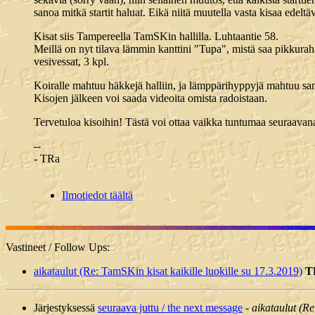
sanoa mitkä startit haluat. Eikä niitä muutella vasta kisaa edeltä
Kisat siis Tampereella TamSKin hallilla. Luhtaantie 58.
Meillä on nyt tilava lämmin kanttini "Tupa", mistä saa pikkura
vesivessat, 3 kpl.
Koiralle mahtuu häkkejä halliin, ja lämppärihyppyjä mahtuu sama
Kisojen jälkeen voi saada videoita omista radoistaan.
Tervetuloa kisoihin! Tästä voi ottaa vaikka tuntumaa seuraava
--
- TRa
Ilmotiedot täältä
Vastineet / Follow Ups:
aikataulut (Re: TamSKin kisat kaikille luokille su 17.3.2019)
T
Järjestyksessä
seuraava juttu / the next message
-
aikataulut (Re