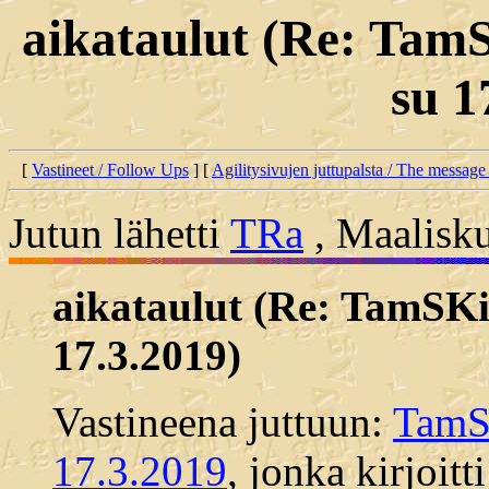
aikataulut (Re: TamSK
su 1
[
Vastineet / Follow Ups
] [
Agilitysivujen juttupalsta / The message
Jutun lähetti
TRa
, Maalisku
aikataulut (Re: TamSKin 
17.3.2019)
Vastineena juttuun:
TamSK
17.3.2019
, jonka kirjoit