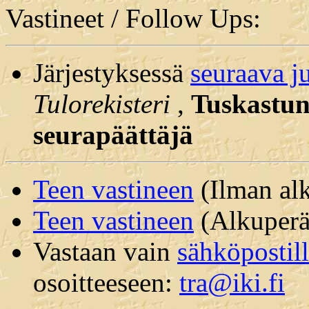
Vastineet / Follow Ups:
Järjestyksessä
seuraava j
Tulorekisteri
,
Tuskastunu
seurapäättäjä
Teen vastineen
(Ilman alk
Teen vastineen
(Alkuperäi
Vastaan vain
sähköpostil
osoitteeseen:
tra@iki.fi