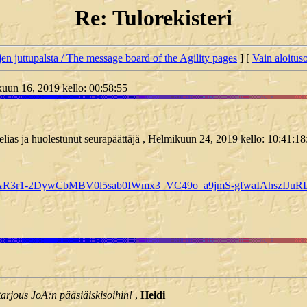
Re: Tulorekisteri
jen juttupalsta / The message board of the Agility pages
] [
Vain aloituso
iskuun 16, 2019 kello: 00:58:55
utelias ja huolestunut seurapäättäjä , Helmikuun 24, 2019 kello: 10:41:18
clid=IwAR3r1-2DywCbMBV0l5sab0IWmx3_VC49o_a9jmS-gfwaIAhszIJ
tarjous JoA:n pääsiäiskisoihin!
,
Heidi