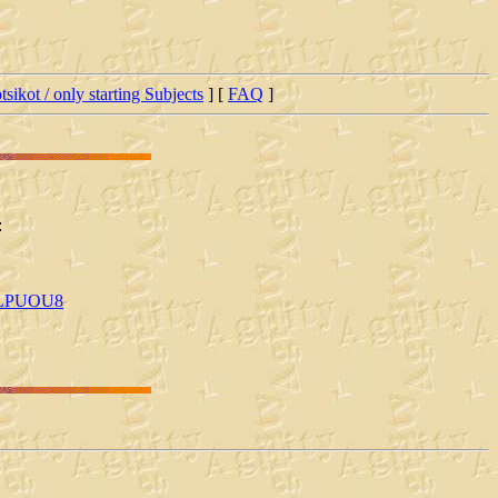
tsikot / only starting Subjects
] [
FAQ
]
:
uRLPUOU8