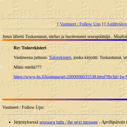
[
Vastineet / Follow Ups
] [
Agilitysivu
Jutun lähetti Tuskastunut, utelias ja huolestunut seurapäättäjä , Maal
Re: Tulorekisteri
Vastineena juttuun:
Tulorekisteri
, jonka kirjoitti: Tuskastunut, 
Mitäs mieltä???
https://www.hs.fi/kotimaa/art-2000006035538.html?fb
Vastineet / Follow Ups:
Järjestyksessä
seuraava juttu / the next message
-
Aprillipäivän 