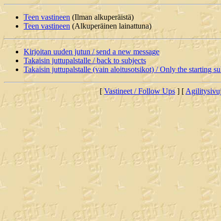
Teen vastineen
(Ilman alkuperäistä)
Teen vastineen
(Alkuperäinen lainattuna)
Kirjoitan uuden jutun / send a new message
Takaisin juttupalstalle / back to subjects
Takaisin juttupalstalle (vain aloitusotsikot) / Only the starting su
[
Vastineet / Follow Ups
] [
Agilitysivu