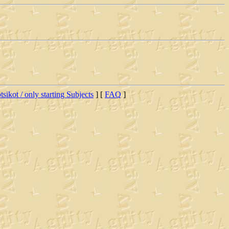
tsikot / only starting Subjects
] [
FAQ
]