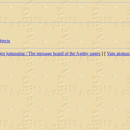
bjects
jen juttupalsta / The message board of the Agility pages
] [
Vain aloituso