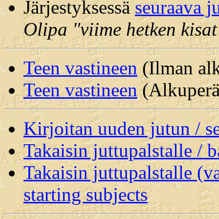
Järjestyksessä
seuraava j
Olipa "viime hetken kisat
Teen vastineen
(Ilman alk
Teen vastineen
(Alkuperäi
Kirjoitan uuden jutun / 
Takaisin juttupalstalle / 
Takaisin juttupalstalle (v
starting subjects