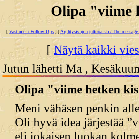
Olipa "viime 
[
Vastineet / Follow Ups
] [
Agilitysivujen juttupalsta / The message
[
Näytä kaikki vies
Jutun lähetti Ma , Kesäkuun
Olipa "viime hetken kis
Meni vähäsen penkin alle
Oli hyvä idea järjestää ”v
eli jokaisen luokan kolme