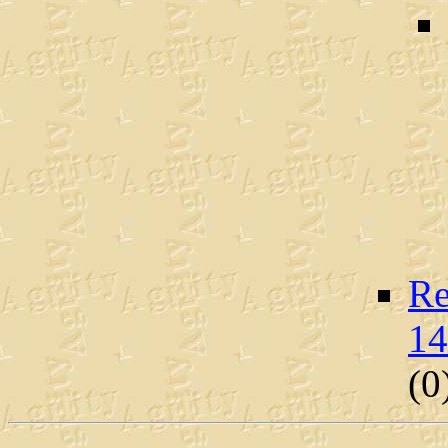
Re
14
(
0