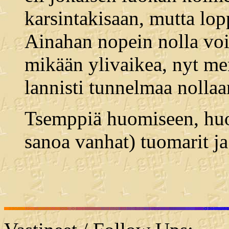
karsintakisaan, mutta lop
Ainahan nopein nolla voit
mikään ylivaikea, nyt men
lannisti tunnelmaa nollaa
Tsemppiä huomiseen, huo
sanoa vanhat) tuomarit j