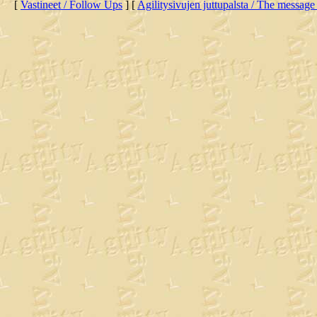
[
Vastineet / Follow Ups
] [
Agilitysivujen juttupalsta / The message