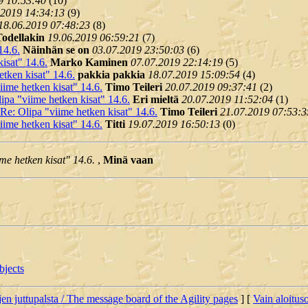
9 10:53:40
(
10)
.2019 14:34:13
(
9)
18.06.2019 07:48:23
(
8)
Todellakin
19.06.2019 06:59:21
(
7)
14.6.
Näinhän se on
03.07.2019 23:50:03
(
6)
isat" 14.6.
Marko Kaminen
07.07.2019 22:14:19
(
5)
etken kisat" 14.6.
pakkia pakkia
18.07.2019 15:09:54
(
4)
iime hetken kisat" 14.6.
Timo Teileri
20.07.2019 09:37:41
(
2)
ipa "viime hetken kisat" 14.6.
Eri mieltä
20.07.2019 11:52:04
(
1)
Re: Olipa "viime hetken kisat" 14.6.
Timo Teileri
21.07.2019 07:53:3
iime hetken kisat" 14.6.
Titti
19.07.2019 16:50:13
(
0)
me hetken kisat" 14.6.
,
Minä vaan
bjects
jen juttupalsta / The message board of the Agility pages
] [
Vain aloituso