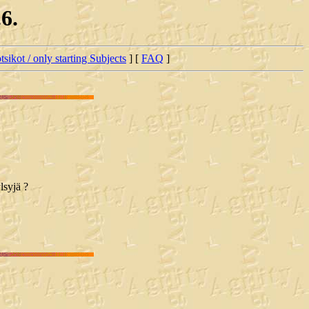
6.
tsikot / only starting Subjects
] [
FAQ
]
lsyjä ?