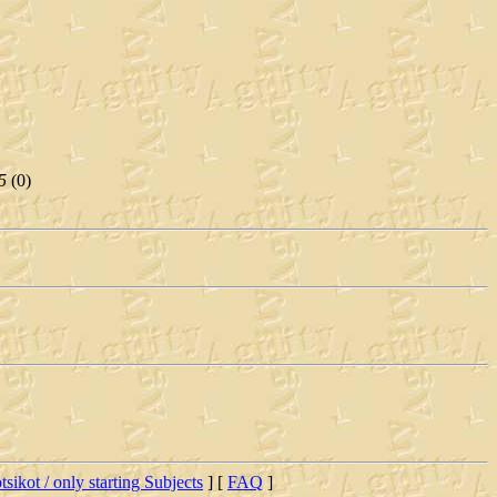
5
(
0)
tsikot / only starting Subjects
] [
FAQ
]