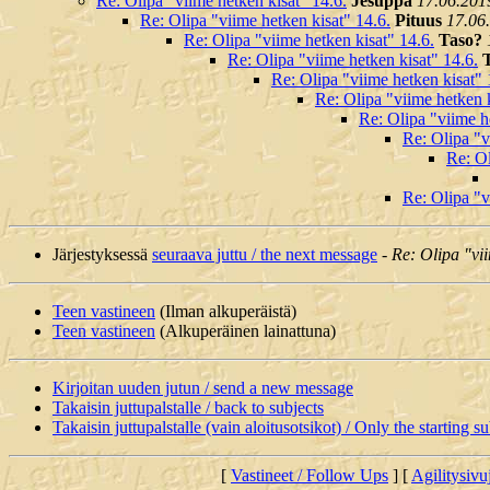
Re: Olipa "viime hetken kisat" 14.6.
Jesuppa
17.06.201
Re: Olipa "viime hetken kisat" 14.6.
Pituus
17.06
Re: Olipa "viime hetken kisat" 14.6.
Taso?
Re: Olipa "viime hetken kisat" 14.6.
Re: Olipa "viime hetken kisat" 
Re: Olipa "viime hetken k
Re: Olipa "viime h
Re: Olipa "v
Re: Ol
Re: Olipa "v
Järjestyksessä
seuraava juttu / the next message
-
Re: Olipa "vii
Teen vastineen
(Ilman alkuperäistä)
Teen vastineen
(Alkuperäinen lainattuna)
Kirjoitan uuden jutun / send a new message
Takaisin juttupalstalle / back to subjects
Takaisin juttupalstalle (vain aloitusotsikot) / Only the starting su
[
Vastineet / Follow Ups
] [
Agilitysivu