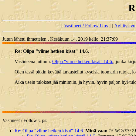
R
[
Vastineet / Follow Ups
] [
Agilitysivu
Jutun lähetti ihmettelen , Kesäkuun 14, 2019 kello: 21:37:09
Re: Olipa "viime hetken kisat" 14.6.
Vastineena juttuun:
Olipa ''viime hetken kisat'' 14.6.
, jonka kirj
Olen tässä pitkin kevättä tarkastellut kyseisiä tuomarin ratoja, jo
Aika usein tulokset jää minimiin, ja hyvin, hyvin paljon hyl-tul
Vastineet / Follow Ups:
Re: Olipa "viime hetken kisat" 14.6.
Minä vaan
15.06.2019 2