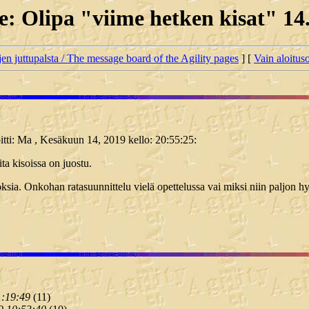
e: Olipa "viime hetken kisat" 14.
jen juttupalsta / The message board of the Agility pages
] [
Vain aloituso
oitti: Ma , Kesäkuun 14, 2019 kello: 20:55:25:
ita kisoissa on juostu.
oksia. Onkohan ratasuunnittelu vielä opettelussa vai miksi niin paljon hy
1:19:49
(
11)