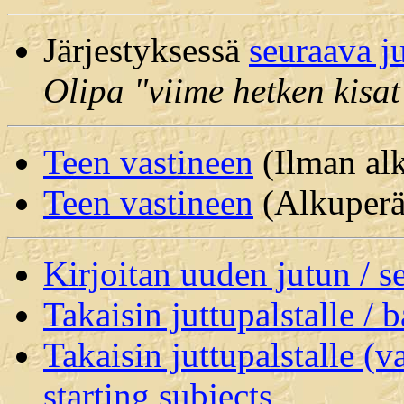
Järjestyksessä
seuraava j
Olipa "viime hetken kisat
Teen vastineen
(Ilman alk
Teen vastineen
(Alkuperäi
Kirjoitan uuden jutun / 
Takaisin juttupalstalle / 
Takaisin juttupalstalle (v
starting subjects