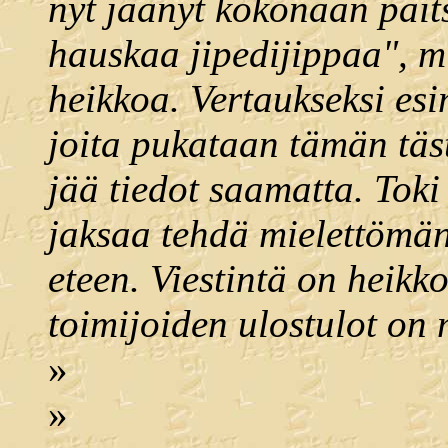
nyt jäänyt kokonaan paits
hauskaa jipedijippaa", mu
heikkoa. Vertaukseksi esi
joita pukataan tämän tästä
jää tiedot saamatta. Toki 
jaksaa tehdä mielettömän
eteen. Viestintä on heikk
toimijoiden ulostulot on 
»
»