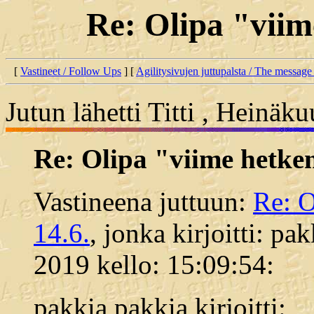
Re: Olipa "viim
[
Vastineet / Follow Ups
] [
Agilitysivujen juttupalsta / The message
Jutun lähetti Titti , Heinäk
Re: Olipa "viime hetken
Vastineena juttuun:
Re: O
14.6.
, jonka kirjoitti: p
2019 kello: 15:09:54:
pakkia pakkia kirjoitti: