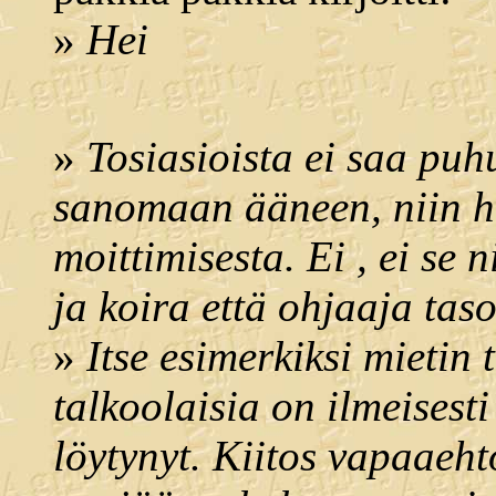
»
Hei
»
Tosiasioista ei saa puh
sanomaan ääneen, niin het
moittimisesta. Ei , ei se n
ja koira että ohjaaja ta
»
Itse esimerkiksi mietin t
talkoolaisia on ilmeises
löytynyt. Kiitos vapaaehto