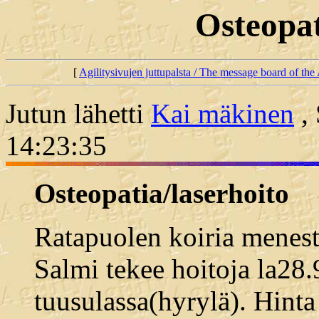
Osteopat
[
Agilitysivujen juttupalsta / The message board of the 
Jutun lähetti
Kai mäkinen
, 
14:23:35
Osteopatia/laserhoito
Ratapuolen koiria menes
Salmi tekee hoitoja la28.
tuusulassa(hyrylä). Hinta