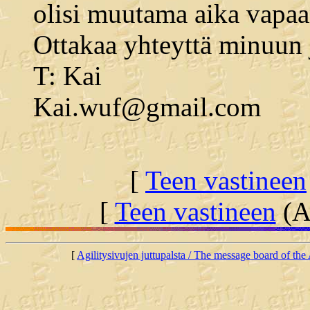
olisi muutama aika vapaa
Ottakaa yhteyttä minuun 
T: Kai
Kai.wuf@gmail.com
[
Teen vastineen
[
Teen vastineen
(Al
[
Agilitysivujen juttupalsta / The message board of the 