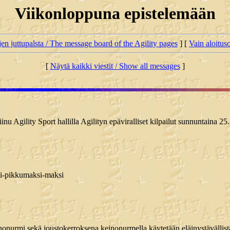
Viikonloppuna epistelemään
jen juttupalsta / The message board of the Agility pages
] [
Vain aloituso
[
Näytä kaikki viestit / Show all messages
]
inu Agility Sport hallilla Agilityn epäviralliset kilpailut sunnuntaina 25
di-pikkumaksi-maksi
nonurmi sekä joustokerroksena keinonurmella käytetään eläinystävällistä 