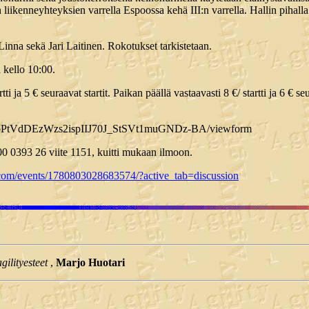
 liikenneyhteyksien varrella Espoossa kehä III:n varrella. Hallin pihalla
Linna sekä Jari Laitinen. Rokotukset tarkistetaan.
 kello 10:00.
ja 5 € seuraavat startit. Paikan päällä vastaavasti 8 €/ startti ja 6 € seur
BUpPtVdDEzWzs2ispIIJ70J_StSVt1muGNDz-BA/viewform
 0393 26 viite 1151, kuitti mukaan ilmoon.
com/events/1780803028683574/?active_tab=discussion
ilityesteet
,
Marjo Huotari