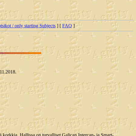
tsikot / only starting Subjects
] [
FAQ
]
.11.2018.
korkkia. Hallissa on turvalliset Galican Intercan- ja Smart-