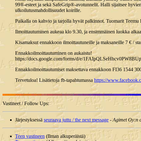
99®-esteet ja sekä SafeGrip®-avotunnelit. Halli sijaitsee hyvien
ulkoilutusmahdollisuudet koirille.
Paikalla on kahvio ja tarjolla hyvät palkinnot. Tuomarit Teemu 
Ilmoittautuminen aukeaa klo 9.30, ja ensimmäinen luokka alkaa
Kisamaksut ennakkoon ilmoittautuneille ja maksaneille 7 € / startti 
Ennakkoilmoittautuminen on aukaistu!
https://docs.google.com/forms/d/e/1FAIpQLSeHhcv0PW8
Ennakkoilmoittautumiset maksettava ennakkoon FI36 1544 3000
Tervetuloa! Lisätietoja fb-tapahtumassa
https://www.facebook.
Vastineet / Follow Ups:
Järjestyksessä
seuraava juttu / the next message
-
Agimet Oy:n ag
Teen vastineen
(Ilman alkuperäistä)