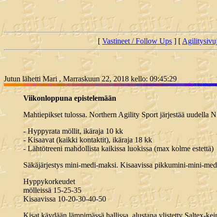
[
Vastineet / Follow Ups
] [
Agilitysivu
Jutun lähetti Mari , Marraskuun 22, 2018 kello: 09:45:29
Viikonloppuna epistelemään
Mahtiepikset tulossa. Northern Agility Sport järjestää uudella Ni
- Hyppyrata möllit, ikäraja 10 kk
- Kisaavat (kaikki kontaktit), ikäraja 18 kk
- Lähtötreeni mahdollista kaikissa luokissa (max kolme estettä)
Säkäjärjestys mini-medi-maksi. Kisaavissa pikkumini-mini-me
Hyppykorkeudet
mölleissä 15-25-35
Kisaavissa 10-20-30-40-50
Kisat käydään lämpimässä hallissa, alustana ylistetty Saltex-kei