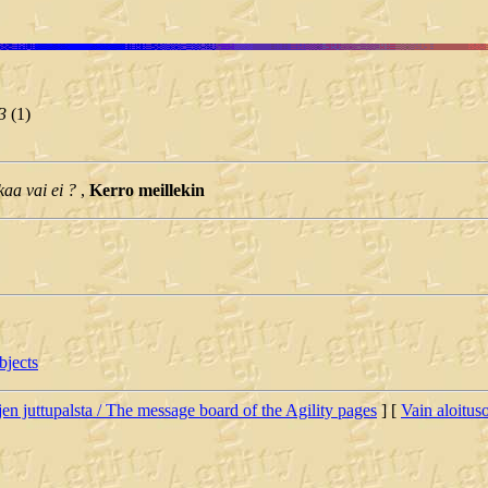
3
(
1)
kaa vai ei ?
,
Kerro meillekin
bjects
jen juttupalsta / The message board of the Agility pages
] [
Vain aloituso