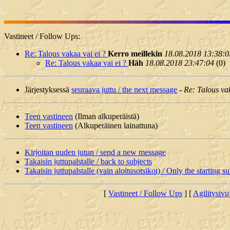
Vastineet / Follow Ups:
Re: Talous vakaa vai ei ?
Kerro meillekin
18.08.2018 13:38:0
Re: Talous vakaa vai ei ?
Häh
18.08.2018 23:47:04
(
0)
Järjestyksessä
seuraava juttu / the next message
-
Re: Talous va
Teen vastineen
(Ilman alkuperäistä)
Teen vastineen
(Alkuperäinen lainattuna)
Kirjoitan uuden jutun / send a new message
Takaisin juttupalstalle / back to subjects
Takaisin juttupalstalle (vain aloitusotsikot) / Only the starting su
[
Vastineet / Follow Ups
] [
Agilitysivu