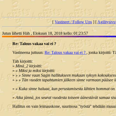
[
Vastineet / Follow Ups
] [
Agilitysivu
Jutun lähetti Häh , Elokuun 18, 2018 kello: 01:23:57
Re: Talous vakaa vai ei ?
Vastineena juttuun:
Re: Talous vakaa vai ei ?
, jonka kirjoitti:
Täh kirjoitti:
»
Minä_2 kirjoitti:
»
» Miksi ja miksi kirjoitti:
»
» » Sinne vaan Sagin hallitukseen mukaan syksyn kokouksess
»
» » Tän vuoden tapahtumien jälkeen sinne varmaan pääsee 
»
» Kuka sinne haluaa, kun perustamisesta lähtien hommat on hoi
»
Aika jännä, jos seurat vuodesta toiseen äänestävät samaa sisä
Hallitus on vain leimauskone, suurinosa "työstä" tehdään muual