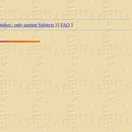
tsikot / only starting Subjects
] [
FAQ
]