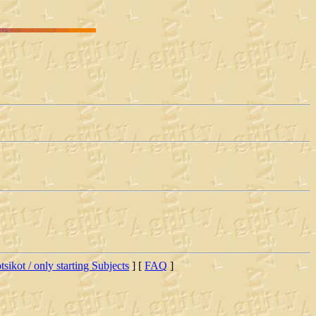
tsikot / only starting Subjects
] [
FAQ
]