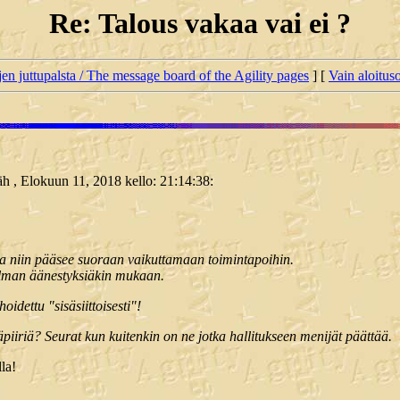
Re: Talous vakaa vai ei ?
jen juttupalsta / The message board of the Agility pages
] [
Vain aloituso
 Täh , Elokuun 11, 2018 kello: 21:14:38:
a niin pääsee suoraan vaikuttamaan toimintapoihin.
ilman äänestyksiäkin mukaan.
dettu "sisäsiittoisesti"!
piiriä? Seurat kun kuitenkin on ne jotka hallitukseen menijät päättää.
la!