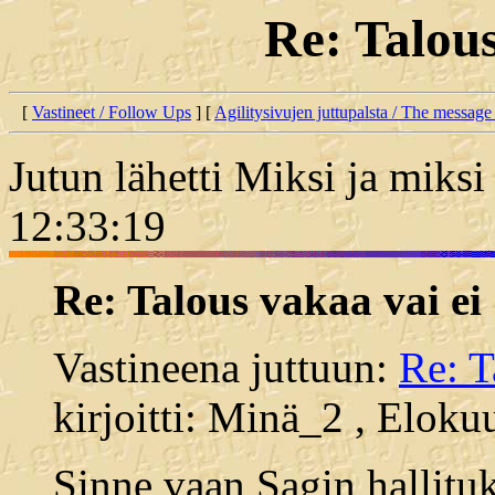
Re: Talous
[
Vastineet / Follow Ups
] [
Agilitysivujen juttupalsta / The message
Jutun lähetti Miksi ja miksi
12:33:19
Re: Talous vakaa vai ei
Vastineena juttuun:
Re: T
kirjoitti: Minä_2 , Eloku
Sinne vaan Sagin hallit