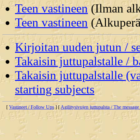
Teen vastineen
(Ilman alk
Teen vastineen
(Alkuperäi
Kirjoitan uuden jutun / 
Takaisin juttupalstalle / 
Takaisin juttupalstalle (v
starting subjects
[
Vastineet / Follow Ups
] [
Agilitysivujen juttupalsta / The message