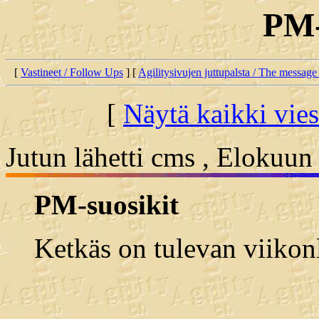
PM-
[
Vastineet / Follow Ups
] [
Agilitysivujen juttupalsta / The message
[
Näytä kaikki vies
Jutun lähetti cms , Elokuun
PM-suosikit
Ketkäs on tulevan viiko