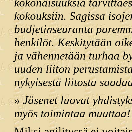
kokonaisuuksia tarvittaes
kokouksiin. Sagissa isoj
budjetinseuranta paremma
henkilöt. Keskitytään oik
ja vähennetään turhaa by
uuden liiton perustamista
nykyisestä liitosta saadaa
»
Jäsenet luovat yhdisty
myös toimintaa muuttaa!
Miksi agilityssä ei voitai