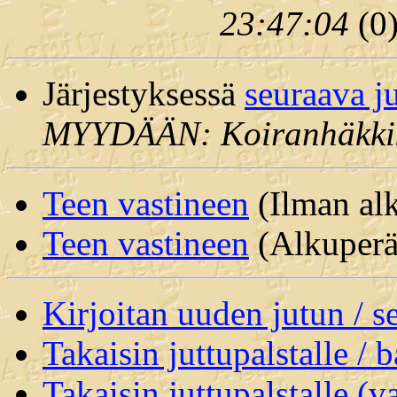
23:47:04
(
0
Järjestyksessä
seuraava j
MYYDÄÄN: Koiranhäkki
Teen vastineen
(Ilman alk
Teen vastineen
(Alkuperäi
Kirjoitan uuden jutun / 
Takaisin juttupalstalle / 
Takaisin juttupalstalle (v