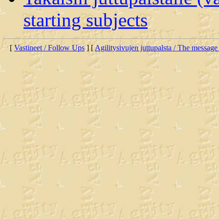
starting subjects
[
Vastineet / Follow Ups
] [
Agilitysivujen juttupalsta / The message