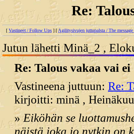
Re: Talous
[
Vastineet / Follow Ups
] [
Agilitysivujen juttupalsta / The message
Jutun lähetti Minä_2 , Elok
Re: Talous vakaa vai ei
Vastineena juttuun:
Re: T
kirjoitti: minä , Heinäku
»
Eiköhän se luottamushe
näistä joka jo nytkin on 