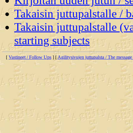
Kirjoitan uuden jutun / 
Takaisin juttupalstalle / 
Takaisin juttupalstalle (v
starting subjects
[
Vastineet / Follow Ups
] [
Agilitysivujen juttupalsta / The message