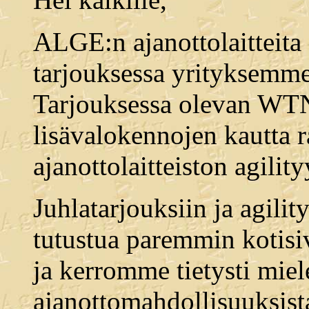
ALGE:n ajanottolaitteita
tarjouksessa yrityksemme 
Tarjouksessa olevan WTN
lisävalokennojen kautta 
ajanottolaitteiston agility
Juhlatarjouksiin ja agilit
tutustua paremmin kotis
ja kerromme tietysti miel
ajanottomahdollisuuksist