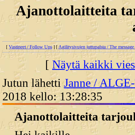
Ajanottolaitteita 
[
Vastineet / Follow Ups
] [
Agilitysivujen juttupalsta / The message
[
Näytä kaikki vies
Jutun lähetti
Janne / ALG
2018 kello: 13:28:35
Ajanottolaitteita tarjo
Hei kaikille,