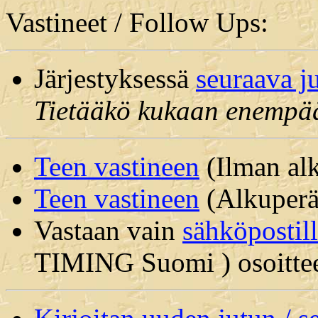
Vastineet / Follow Ups:
Järjestyksessä
seuraava j
Tietääkö kukaan enempä
Teen vastineen
(Ilman alk
Teen vastineen
(Alkuperäi
Vastaan vain
sähköpostil
TIMING Suomi ) osoitte