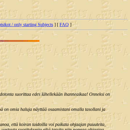
tsikot / only starting Subjects
] [
FAQ
]
hdotonta suorittaa edes lähellekään ihanneaikaa! Onneksi on
nä on omia haluja näyttää osaamistani omalla tasollani ja
sanoa, että koiran taidoilla voi paikata ohjaajan puuuteita,
 vastuuta suorituksesta eikä tarvita niin nopeaa ohjaajaa