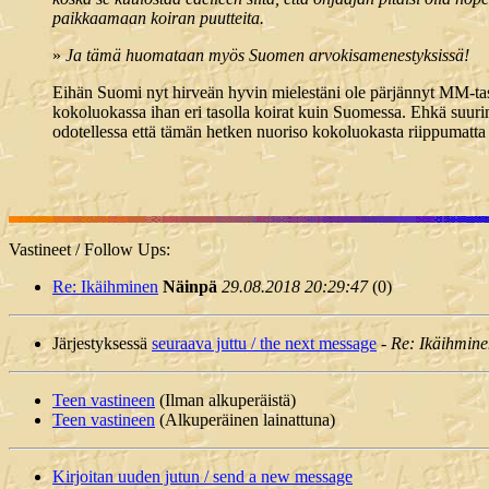
paikkaamaan koiran puutteita.
»
Ja tämä huomataan myös Suomen arvokisamenestyksissä!
Eihän Suomi nyt hirveän hyvin mielestäni ole pärjännyt MM-taso
kokoluokassa ihan eri tasolla koirat kuin Suomessa. Ehkä suurim
odotellessa että tämän hetken nuoriso kokoluokasta riippumatta 
Vastineet / Follow Ups:
Re: Ikäihminen
Näinpä
29.08.2018 20:29:47
(
0)
Järjestyksessä
seuraava juttu / the next message
-
Re: Ikäihmin
Teen vastineen
(Ilman alkuperäistä)
Teen vastineen
(Alkuperäinen lainattuna)
Kirjoitan uuden jutun / send a new message