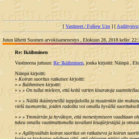
[
Vastineet / Follow Ups
] [
Agilitysivu
Jutun lähetti Suomen arvokisamenestys , Elokuun 28, 2018 kello: 22:
Re: Ikäihminen
Vastineena juttuun:
Re: Ikäihminen
, jonka kirjoitti: Näinpä , E
Näinpä kirjoitti:
»
Koiran suoritus ratkaisee kirjoitti:
»
» Ikäihminen kirjoitti:
»
» » On tullut mieleen, että keitä varten kisaratoja suunnitellaa
»
» » Näillä ikääntyneillä tappijaloilla ja muutenkin iän muk
vielä tuomareita, joiden radoilta voi omalla hyvällä suoritukse
»
» » Ymmärrän ja hyväksyn, että menestymiseen vaaditaan ohja
tukea omalla vaatimattomalla tavallani kisajärjestäjiä ja omast
»
» Agilityssähän koiran suoritus on ratkaiseva ja koiran suoritu
koska se kuulostaa edelleen siltä, että ohjaajan pitäisi olla n