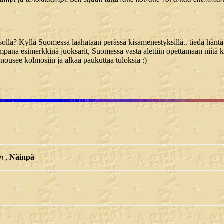
lla? Kyllä Suomessa laahataan perässä kisamenestyksillä.. tiedä häntä s
pana esimerkkinä juoksarit, Suomessa vasta alettiin opettamaan niitä ku 
nousee kolmosiin ja alkaa paukuttaa tuloksia :)
en
,
Näinpä