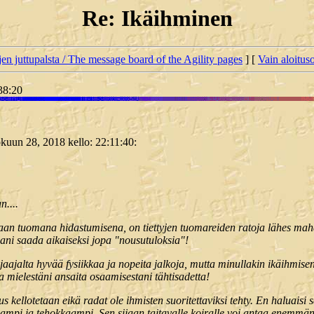
Re: Ikäihminen
jen juttupalsta / The message board of the Agility pages
] [
Vain aloituso
38:20
lokuun 28, 2018 kello: 22:11:40:
n....
anaan tuomana hidastumisena, on tiettyjen tuomareiden ratoja lähes ma
llani saada aikaiseksi jopa "nousutuloksia"!
ajalta hyvää fysiikkaa ja nopeita jalkoja, mutta minullakin ikäihmise
a mielestäni ansaita osaamisestani tähtisadetta!
s kellotetaan eikä radat ole ihmisten suoritettaviksi tehty. En haluaisi 
opeampi ja tehokkaampi. Sen sijaan taitavalle koiralle voi antaa enemmän