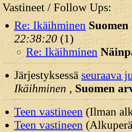
Vastineet / Follow Ups:
Re: Ikäihminen
Suomen 
22:38:20
(
1)
Re: Ikäihminen
Näinp
Järjestyksessä
seuraava j
Ikäihminen
,
Suomen arv
Teen vastineen
(Ilman alk
Teen vastineen
(Alkuperäi