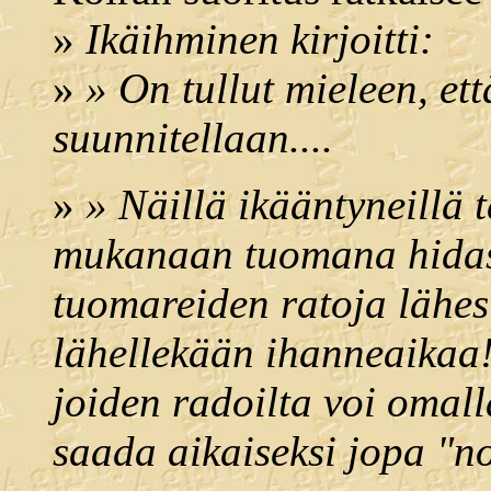
»
Ikäihminen kirjoitti:
»
» On tullut mieleen, ett
suunnitellaan....
»
» Näillä ikääntyneillä 
mukanaan tuomana hidast
tuomareiden ratoja lähes
lähellekään ihanneaikaa!
joiden radoilta voi omall
saada aikaiseksi jopa "n