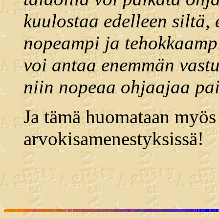
kuulostaa edelleen siltä, 
nopeampi ja tehokkaampi.
voi antaa enemmän vastuu
niin nopeaa ohjaajaa pa
Ja tämä huomataan myö
arvokisamenestyksissä!