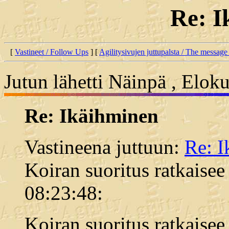
Re: I
[
Vastineet / Follow Ups
] [
Agilitysivujen juttupalsta / The message
Jutun lähetti Näinpä , Elok
Re: Ikäihminen
Vastineena juttuun:
Re: I
Koiran suoritus ratkaisee
08:23:48:
Koiran suoritus ratkaisee k