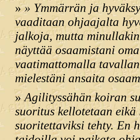
»
» Ymmärrän ja hyväksy
vaaditaan ohjaajalta hyv
jalkoja, mutta minullaki
näyttää osaamistani omal
vaatimattomalla tavallani
mielestäni ansaita osaami
»
Agilityssähän koiran su
suoritus kellotetaan eikä
suoritettaviksi tehty. En 
taidoilla voi paikata ohj