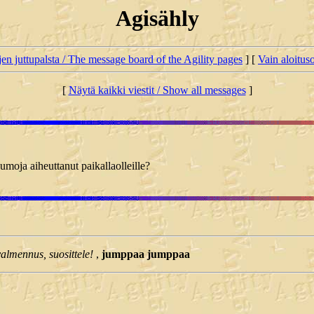
Agisähly
jen juttupalsta / The message board of the Agility pages
] [
Vain aloituso
[
Näytä kaikki viestit / Show all messages
]
umoja aiheuttanut paikallaolleille?
almennus, suosittele!
,
jumppaa jumppaa