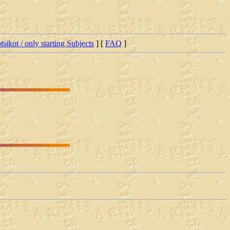
tsikot / only starting Subjects
] [
FAQ
]