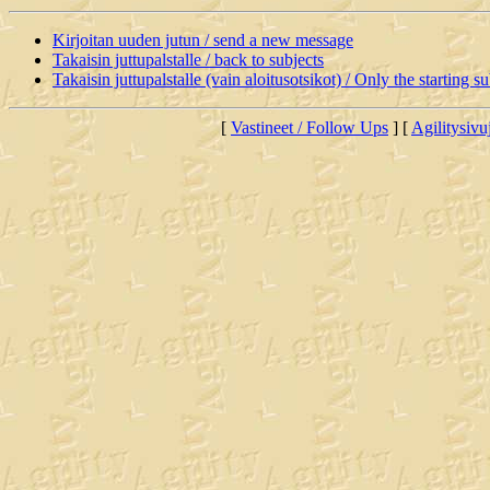
Kirjoitan uuden jutun / send a new message
Takaisin juttupalstalle / back to subjects
Takaisin juttupalstalle (vain aloitusotsikot) / Only the starting su
[
Vastineet / Follow Ups
] [
Agilitysivu