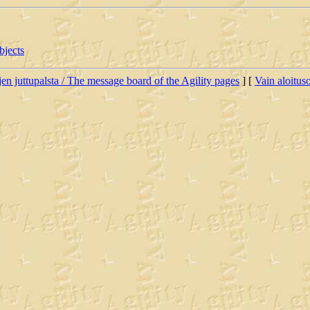
bjects
jen juttupalsta / The message board of the Agility pages
] [
Vain aloituso