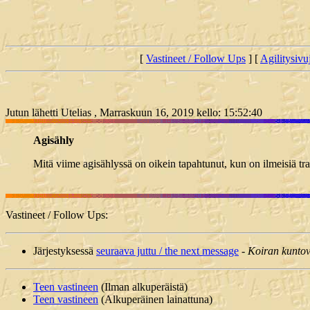
[
Vastineet / Follow Ups
] [
Agilitysivu
Jutun lähetti Utelias , Marraskuun 16, 2019 kello: 15:52:40
Agisähly
Mitä viime agisählyssä on oikein tapahtunut, kun on ilmeisiä tra
Vastineet / Follow Ups:
Järjestyksessä
seuraava juttu / the next message
-
Koiran kuntov
Teen vastineen
(Ilman alkuperäistä)
Teen vastineen
(Alkuperäinen lainattuna)