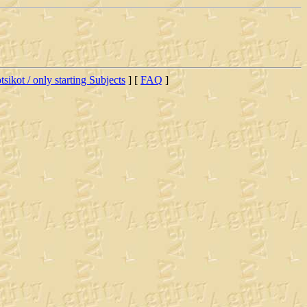
tsikot / only starting Subjects
] [
FAQ
]