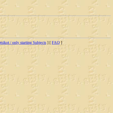
tsikot / only starting Subjects
] [
FAQ
]