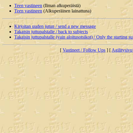
Teen vastineen
(Ilman alkuperäistä)
Teen vastineen
(Alkuperäinen lainattuna)
Kirjoitan uuden jutun / send a new message
Takaisin juttupalstalle / back to subjects
Takaisin juttupalstalle (vain aloitusotsikot) / Only the starting su
[
Vastineet / Follow Ups
] [
Agilitysivu