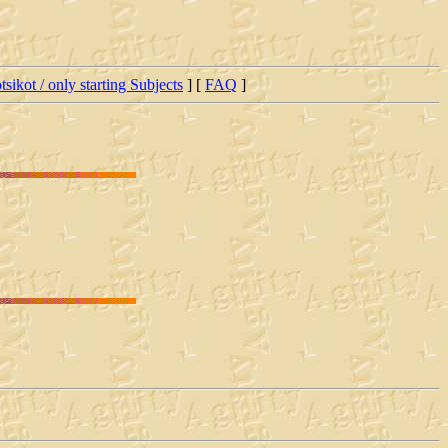
tsikot / only starting Subjects
] [
FAQ
]