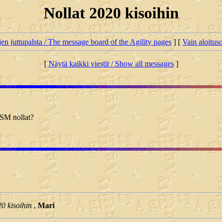
Nollat 2020 kisoihin
jen juttupalsta / The message board of the Agility pages
] [
Vain aloituso
[
Näytä kaikki viestit / Show all messages
]
 SM nollat?
0 kisoihin
,
Mari