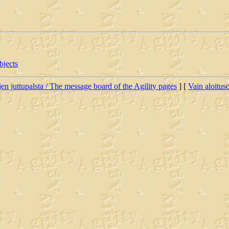
bjects
jen juttupalsta / The message board of the Agility pages
] [
Vain aloituso