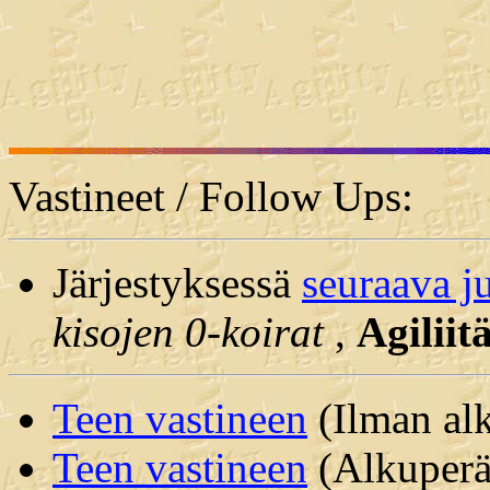
Vastineet / Follow Ups:
Järjestyksessä
seuraava j
kisojen 0-koirat
,
Agiliit
Teen vastineen
(Ilman alk
Teen vastineen
(Alkuperäi