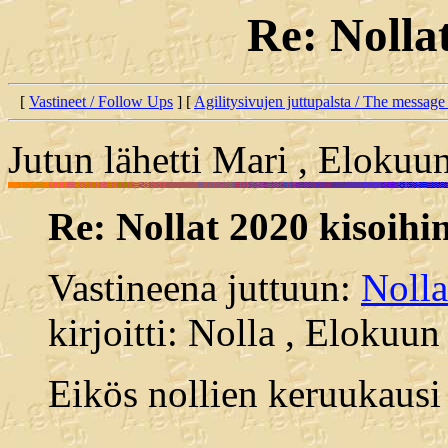
Re: Nolla
[
Vastineet / Follow Ups
] [
Agilitysivujen juttupalsta / The message
Jutun lähetti Mari , Elokuu
Re: Nollat 2020 kisoihi
Vastineena juttuun:
Nolla
kirjoitti: Nolla , Elokuu
Eikös nollien keruukausi 