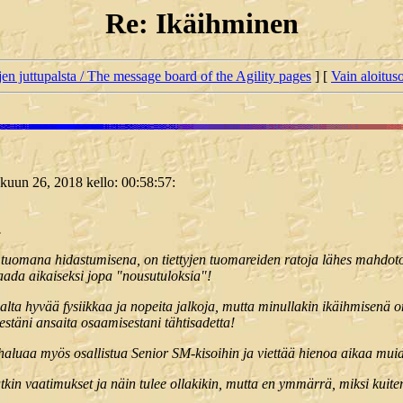
Re: Ikäihminen
jen juttupalsta / The message board of the Agility pages
] [
Vain aloituso
lokuun 26, 2018 kello: 00:58:57:
.
n tuomana hidastumisena, on tiettyjen tuomareiden ratoja lähes mahdot
saada aikaiseksi jopa "nousutuloksia"!
ta hyvää fysiikkaa ja nopeita jalkoja, mutta minullakin ikäihmisenä o
estäni ansaita osaamisestani tähtisadetta!
n haluaa myös osallistua Senior SM-kisoihin ja viettää hienoa aikaa muide
kin vaatimukset ja näin tulee ollakikin, mutta en ymmärrä, miksi kuite