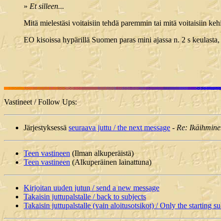
»
Et silleen...
Mitä mielestäsi voitaisiin tehdä paremmin tai mitä voitaisiin keh
EO kisoissa hypärillä Suomen paras mini ajassa n. 2 s keulasta
Vastineet / Follow Ups:
Järjestyksessä
seuraava juttu / the next message
-
Re: Ikäihmin
Teen vastineen
(Ilman alkuperäistä)
Teen vastineen
(Alkuperäinen lainattuna)
Kirjoitan uuden jutun / send a new message
Takaisin juttupalstalle / back to subjects
Takaisin juttupalstalle (vain aloitusotsikot) / Only the starting su