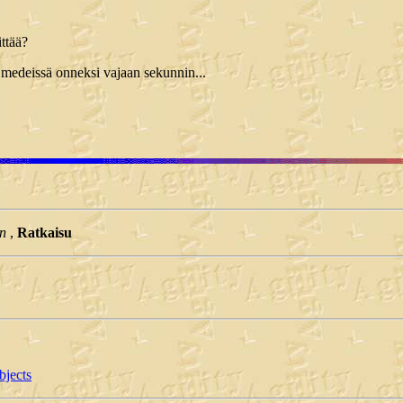
ittää?
, medeissä onneksi vajaan sekunnin...
en
,
Ratkaisu
bjects