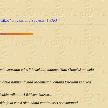
tsikot / only starting Subjects
] [
FAQ
]
onta suorittaa edes lähellekään ihanneaikaa! Onneksi on vielä
n omia haluja näyttää osaamistani omalla tasollani ja tukea
nkin rollaattori-ikäisten kanssa...
nkin joka vuosi olen nämä vaatimukset saavuttanut!