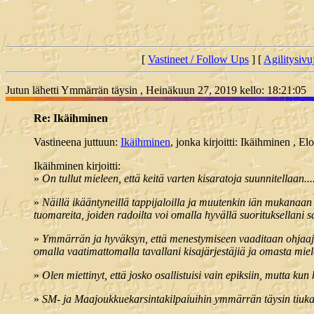
[
Vastineet / Follow Ups
] [
Agilitysivu
Jutun lähetti Ymmärrän täysin , Heinäkuun 27, 2019 kello: 18:21:05
Re: Ikäihminen
Vastineena juttuun:
Ikäihminen
, jonka kirjoitti: Ikäihminen , E
Ikäihminen kirjoitti:
»
On tullut mieleen, että keitä varten kisaratoja suunnitellaan...
»
Näillä ikääntyneillä tappijaloilla ja muutenkin iän mukanaa
tuomareita, joiden radoilta voi omalla hyvällä suorituksellani 
»
Ymmärrän ja hyväksyn, että menestymiseen vaaditaan ohjaajal
omalla vaatimattomalla tavallani kisajärjestäjiä ja omasta miel
»
Olen miettinyt, että josko osallistuisi vain epiksiin, mutta ku
»
SM- ja Maajoukkuekarsintakilpaiuihin ymmärrän täysin tiukat