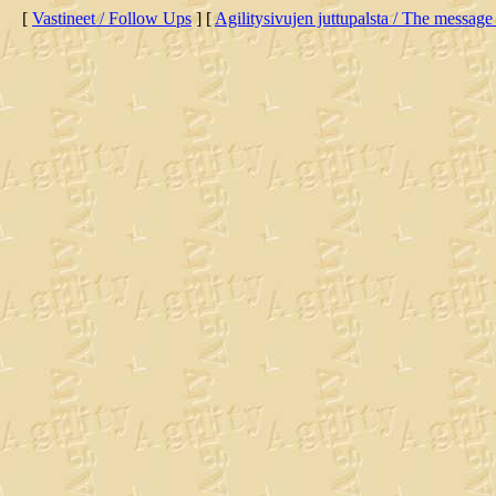
[
Vastineet / Follow Ups
] [
Agilitysivujen juttupalsta / The message