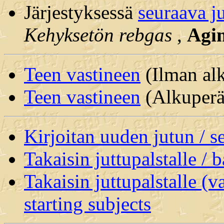
Järjestyksessä
seuraava j
Kehyksetön rebgas
,
Agi
Teen vastineen
(Ilman alk
Teen vastineen
(Alkuperäi
Kirjoitan uuden jutun / 
Takaisin juttupalstalle / 
Takaisin juttupalstalle (v
starting subjects