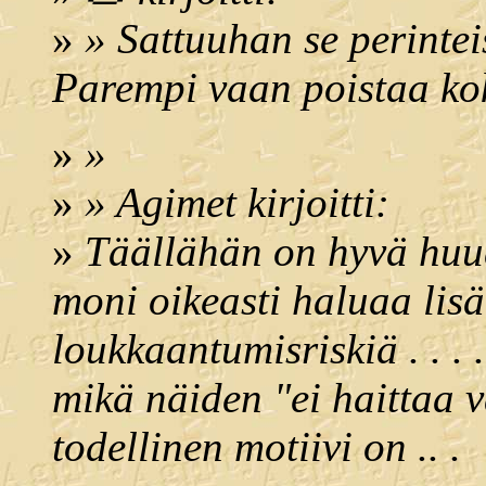
»
» Sattuuhan se perinte
Parempi vaan poistaa kok
»
»
»
» Agimet kirjoitti:
»
Täällähän on hyvä huu
moni oikeasti haluaa lis
loukkaantumisriskiä . . . 
mikä näiden "ei haittaa 
todellinen motiivi on .. .