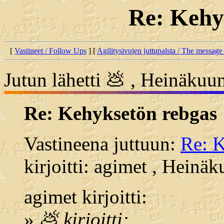
Re: Kehy
[
Vastineet / Follow Ups
] [
Agilitysivujen juttupalsta / The message
Jutun lähetti 💩 , Heinäkuu
Re: Kehyksetön rebgas
Vastineena juttuun:
Re: K
kirjoitti: agimet , Heinä
agimet kirjoitti:
»
💩 kirjoitti: