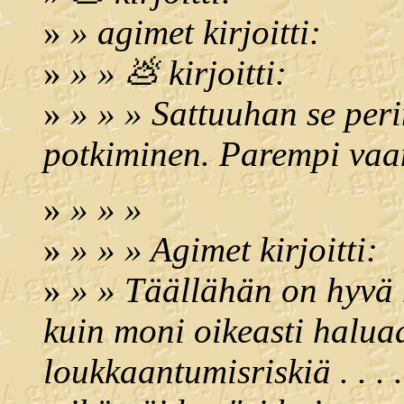
»
» agimet kirjoitti:
»
» » 💩 kirjoitti:
»
» » » Sattuuhan se per
potkiminen. Parempi vaan
»
» » »
»
» » » Agimet kirjoitti:
»
» » Täällähän on hyvä
kuin moni oikeasti haluaa
loukkaantumisriskiä . . . 