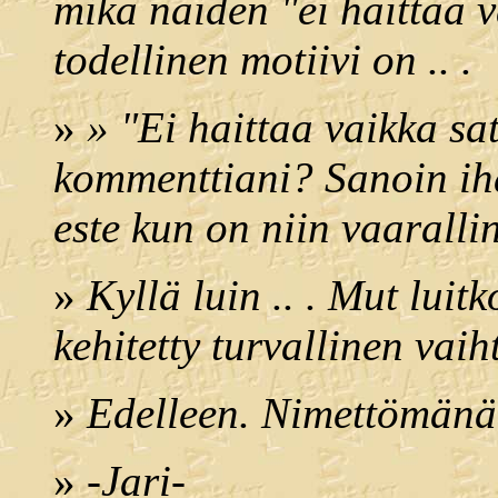
mikä näiden "ei haittaa 
todellinen motiivi on .. .
»
» "Ei haittaa vaikka sa
kommenttiani? Sanoin ih
este kun on niin vaaralli
»
Kyllä luin .. . Mut luit
kehitetty turvallinen vaiht
»
Edelleen. Nimettömänä 
»
-Jari-