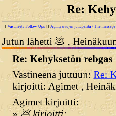
Re: Kehy
[
Vastineet / Follow Ups
] [
Agilitysivujen juttupalsta / The message
Jutun lähetti 💩 , Heinäkuu
Re: Kehyksetön rebgas
Vastineena juttuun:
Re: K
kirjoitti: Agimet , Heinä
Agimet kirjoitti:
»
💩 kirjoitti: