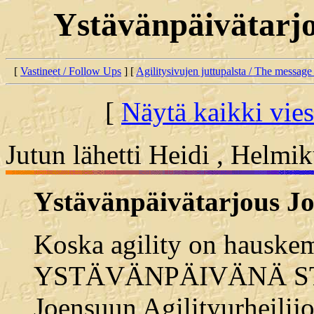
Ystävänpäivätarjo
[
Vastineet / Follow Ups
] [
Agilitysivujen juttupalsta / The message
[
Näytä kaikki vies
Jutun lähetti Heidi , Helmi
Ystävänpäivätarjous JoA
Koska agility on hauskem
YSTÄVÄNPÄIVÄNÄ S
Joensuun Agilityurheilij