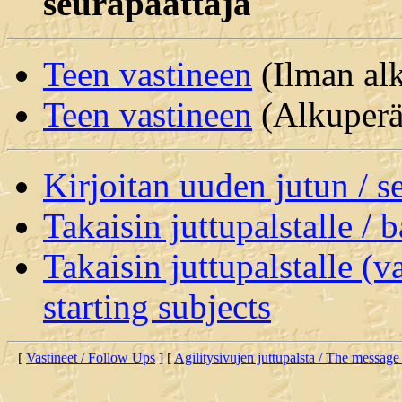
seurapäättäjä
Teen vastineen
(Ilman alk
Teen vastineen
(Alkuperäi
Kirjoitan uuden jutun / 
Takaisin juttupalstalle / 
Takaisin juttupalstalle (v
starting subjects
[
Vastineet / Follow Ups
] [
Agilitysivujen juttupalsta / The message