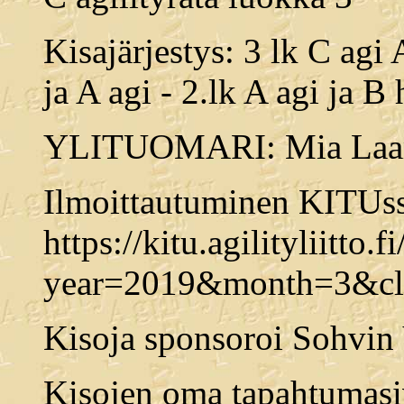
Kisajärjestys: 3 lk C agi
ja A agi - 2.lk A agi ja B
YLITUOMARI: Mia Laa
Ilmoittautuminen KITUss
https://kitu.agilityliitto.
year=2019&month=3&clu
Kisoja sponsoroi Sohvin 
Kisojen oma tapahtumasi