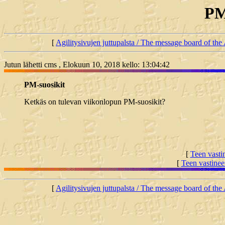
PM
[
Agilitysivujen juttupalsta / The message board of the 
Jutun lähetti cms , Elokuun 10, 2018 kello: 13:04:42
PM-suosikit
Ketkäs on tulevan viikonlopun PM-suosikit?
[
Teen vasti
[
Teen vastinee
[
Agilitysivujen juttupalsta / The message board of the 