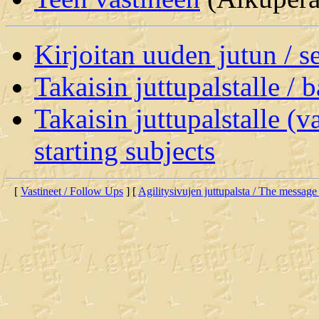
Kirjoitan uuden jutun / 
Takaisin juttupalstalle / 
Takaisin juttupalstalle (v
starting subjects
[
Vastineet / Follow Ups
] [
Agilitysivujen juttupalsta / The message