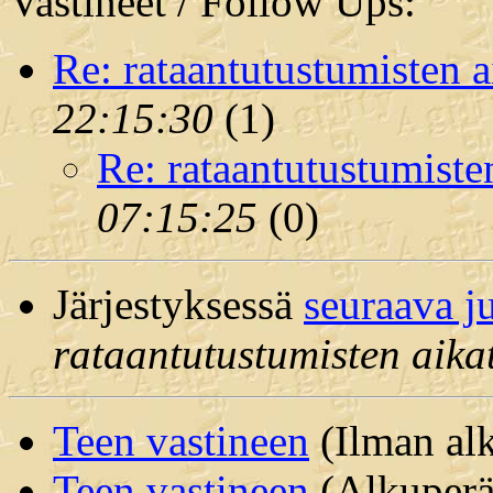
Vastineet / Follow Ups:
Re: rataantutustumisten a
22:15:30
(
1)
Re: rataantutustumiste
07:15:25
(
0)
Järjestyksessä
seuraava j
rataantutustumisten aika
Teen vastineen
(Ilman alk
Teen vastineen
(Alkuperäi