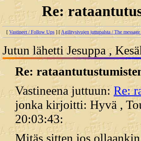
Re: rataantutus
[
Vastineet / Follow Ups
] [
Agilitysivujen juttupalsta / The message
Jutun lähetti Jesuppa , Kes
Re: rataantutustumiste
Vastineena juttuun:
Re: r
jonka kirjoitti: Hyvä , T
20:03:43:
Mitäs sitten jos ollaankin