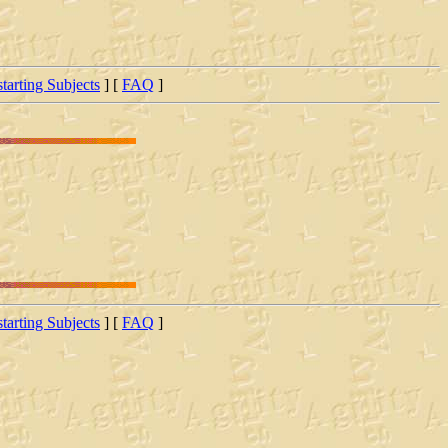
starting Subjects
] [
FAQ
]
starting Subjects
] [
FAQ
]