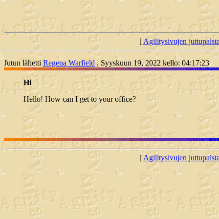
[
Agilitysivujen juttupals
Jutun lähetti
Regena Warfield
, Syyskuun 19, 2022 kello: 04:17:23
Hi
Hello! How can I get to your office?
[
Agilitysivujen juttupals