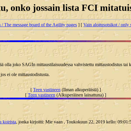
u, onko jossain lista FCI mitatuis
ta / The message board of the Agility pages
] [
Vain aloitusotsikot / only 
ä olla joko SAGIn mittaustilaisuudessa vahvistettu mittaustodistus tai ko
jos ei ole mittaustodistusta.
[
Teen vastineen
(Ilman alkuperäistä) ]
[
Teen vastineen
(Alkuperäinen lainattuna) ]
a koirista
, jonka kirjoitti: Mie vaan , Toukokuun 22, 2019 kello: 09:01: