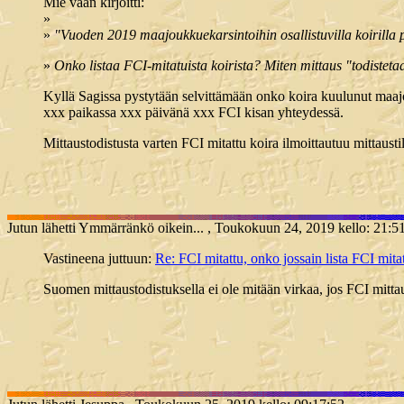
Mie vaan kirjoitti:
»
»
"Vuoden 2019 maajoukkuekarsintoihin osallistuvilla koirilla pi
»
Onko listaa FCI-mitatuista koirista? Miten mittaus "todistetaa
Kyllä Sagissa pystytään selvittämään onko koira kuulunut maajouk
xxx paikassa xxx päivänä xxx FCI kisan yhteydessä.
Mittaustodistusta varten FCI mitattu koira ilmoittautuu mittausti
Jutun lähetti Ymmärränkö oikein... , Toukokuun 24, 2019 kello: 21:5
Vastineena juttuun:
Re: FCI mitattu, onko jossain lista FCI mitat
Suomen mittaustodistuksella ei ole mitään virkaa, jos FCI mitta