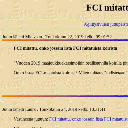
FCI mitatt
[
Agilitysivujen juttupals
Jutun lähetti Mie vaan , Toukokuun 22, 2019 kello: 09:01:52
FCI mitattu, onko jossain lista FCI mitatuista koirista
"Vuoden 2019 maajoukkuekarsintoihin osallistuvilla koirilla pitä
Onko listaa FCI-mitatuista koirista? Miten mittaus "todistetaan" 
Jutun lähetti Laura , Toukokuun 24, 2019 kello: 10:31:41
Vastineena juttuun:
FCI mitattu, onko jossain lista FCI mitatuist