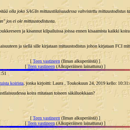
tää olla joko SAGIn mittaustilaisuudessa vahvistettu mittaustodistus ta
n" jos ei ole mittaustodistusta.
keeseen ja kisannut kilpailuissa joissa ennen kisaamista kaikki koira mi
laisuuteen ja siellä sille kirjataan mittaustodistus johon kirjataan FCI m
[
Teen vastineen
(Ilman alkuperäistä) ]
[
Teen vastineen
(Alkuperäinen lainattuna) ]
1:51
uista koirista
, jonka kirjoitti: Laura , Toukokuun 24, 2019 kello: 10:31:
ustilaisuudessa koira mitataan toiseen säkäluokkaan?
[
Teen vastineen
(Ilman alkuperäistä) ]
[
Teen vastineen
(Alkuperäinen lainattuna) ]