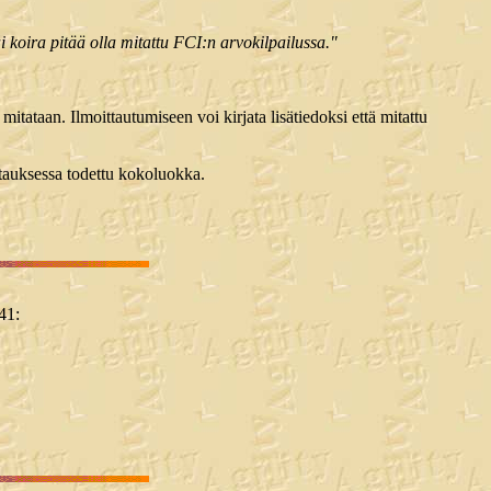
i koira pitää olla mitattu FCI:n arvokilpailussa."
tataan. Ilmoittautumiseen voi kirjata lisätiedoksi että mitattu
ittauksessa todettu kokoluokka.
41: