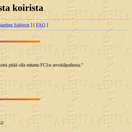
ta koirista
starting Subjects
] [
FAQ
]
ira pitää olla mitattu FCI:n arvokilpailussa."
52: