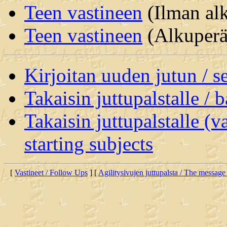
Teen vastineen
(Ilman alk
Teen vastineen
(Alkuperäi
Kirjoitan uuden jutun / 
Takaisin juttupalstalle / 
Takaisin juttupalstalle (v
starting subjects
[
Vastineet / Follow Ups
] [
Agilitysivujen juttupalsta / The message