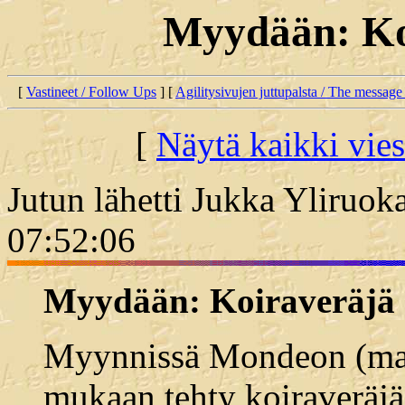
Myydään: Ko
[
Vastineet / Follow Ups
] [
Agilitysivujen juttupalsta / The message
[
Näytä kaikki vies
Jutun lähetti Jukka Yliruok
07:52:06
Myydään: Koiraveräjä
Myynnissä Mondeon (mal
mukaan tehty koiraveräjä