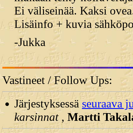
Ei väliseinää. Kaksi ovea
Lisäinfo + kuvia sähköpos
-Jukka
Vastineet / Follow Ups:
Järjestyksessä
seuraava j
karsinnat
,
Martti Takal