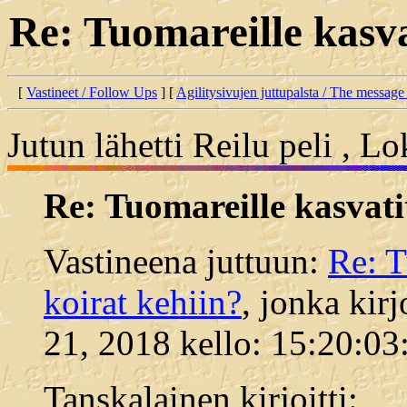
Re: Tuomareille kasva
[
Vastineet / Follow Ups
] [
Agilitysivujen juttupalsta / The message
Jutun lähetti Reilu peli , 
Re: Tuomareille kasvati
Vastineena juttuun:
Re: T
koirat kehiin?
, jonka kir
21, 2018 kello: 15:20:03
Tanskalainen kirjoitti: