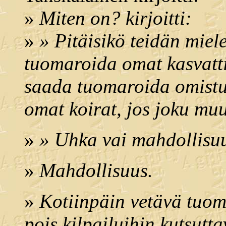
»
Miten on? kirjoitti:
»
» Pitäisikö teidän mie
tuomaroida omat kasvatti
saada tuomaroida omistu
omat koirat, jos joku muu
»
» Uhka vai mahdollisu
»
Mahdollisuus.
»
Kotiinpäin vetävä tuoma
pois kilpailuihin kutsutta