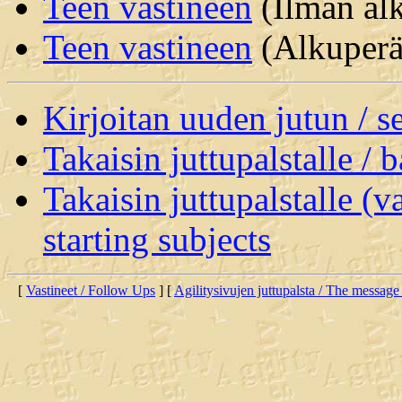
Teen vastineen
(Ilman alk
Teen vastineen
(Alkuperäi
Kirjoitan uuden jutun / 
Takaisin juttupalstalle / 
Takaisin juttupalstalle (v
starting subjects
[
Vastineet / Follow Ups
] [
Agilitysivujen juttupalsta / The message