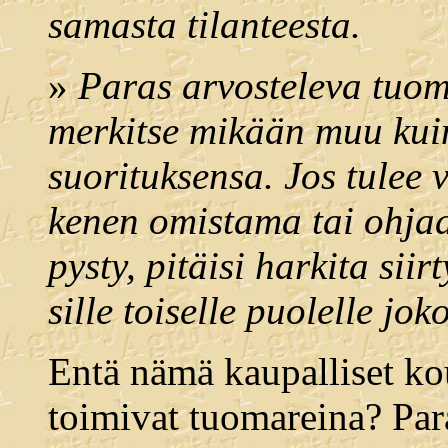
samasta tilanteesta.
»
Paras arvosteleva tuoma
merkitse mikään muu kuin
suorituksensa. Jos tulee 
kenen omistama tai ohjaa
pysty, pitäisi harkita sii
sille toiselle puolelle j
Entä nämä kaupalliset kou
toimivat tuomareina? Par