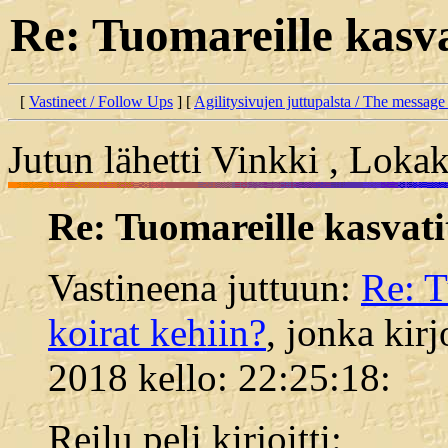
Re: Tuomareille kasva
[
Vastineet / Follow Ups
] [
Agilitysivujen juttupalsta / The message
Jutun lähetti Vinkki , Loka
Re: Tuomareille kasvati
Vastineena juttuun:
Re: T
koirat kehiin?
, jonka kirj
2018 kello: 22:25:18:
Reilu peli kirjoitti: