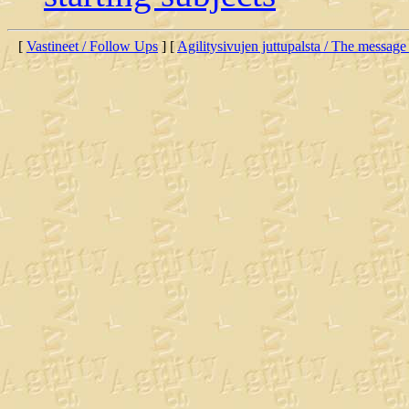
[
Vastineet / Follow Ups
] [
Agilitysivujen juttupalsta / The message