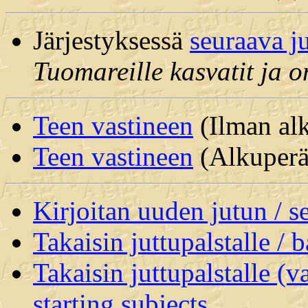
Järjestyksessä
seuraava j
Tuomareille kasvatit ja o
Teen vastineen
(Ilman alk
Teen vastineen
(Alkuperäi
Kirjoitan uuden jutun / 
Takaisin juttupalstalle / 
Takaisin juttupalstalle (v
starting subjects