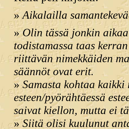
»
Aikalailla samantekevä
»
Olin tässä jonkin aikaa
todistamassa taas kerran s
riittävän nimekkäiden m
säännöt ovat erit.
»
Samasta kohtaa kaikki m
esteen/pyörähtäessä este
saivat kiellon, mutta ei tä
»
Siitä olisi kuulunut ant