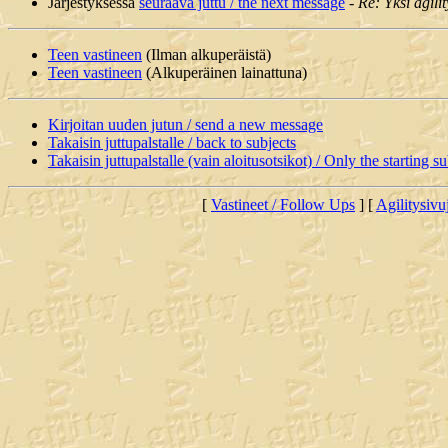
Järjestyksessä
seuraava juttu / the next message
-
Re: Yksi agil
Teen vastineen
(Ilman alkuperäistä)
Teen vastineen
(Alkuperäinen lainattuna)
Kirjoitan uuden jutun / send a new message
Takaisin juttupalstalle / back to subjects
Takaisin juttupalstalle (vain aloitusotsikot) / Only the starting su
[
Vastineet / Follow Ups
] [
Agilitysivu