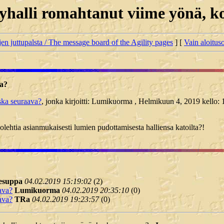
tyhalli romahtanut viime yönä, 
jen juttupalsta / The message board of the Agility pages
] [
Vain aloituso
va?
ska seuraava?
, jonka kirjoitti: Lumikuorma , Helmikuun 4, 2019 kello: 
uolehtia asianmukaisesti lumien pudottamisesta halliensa katoilta?!
esuppa
04.02.2019 15:19:02
(
2)
ava?
Lumikuorma
04.02.2019 20:35:10
(
0)
ava?
TRa
04.02.2019 19:23:57
(
0)