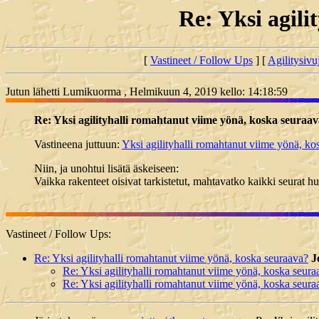
Re: Yksi agili
[
Vastineet / Follow Ups
] [
Agilitysivu
Jutun lähetti Lumikuorma , Helmikuun 4, 2019 kello: 14:18:59
Re: Yksi agilityhalli romahtanut viime yönä, koska seuraa
Vastineena juttuun:
Yksi agilityhalli romahtanut viime yönä, ko
Niin, ja unohtui lisätä äskeiseen:
Vaikka rakenteet oisivat tarkistetut, mahtavatko kaikki seurat h
Vastineet / Follow Ups:
Re: Yksi agilityhalli romahtanut viime yönä, koska seuraava?
J
Re: Yksi agilityhalli romahtanut viime yönä, koska seura
Re: Yksi agilityhalli romahtanut viime yönä, koska seura