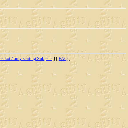
tsikot / only starting Subjects
] [
FAQ
]