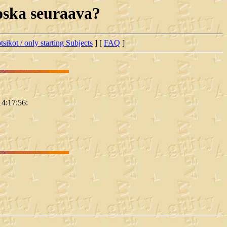
koska seuraava?
tsikot / only starting Subjects
] [
FAQ
]
14:17:56: