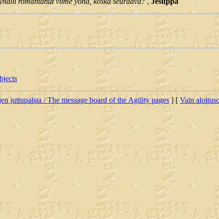
ityhalli romahtanut viime yönä, koska seuraava?
,
Jesuppa
bjects
jen juttupalsta / The message board of the Agility pages
] [
Vain aloituso