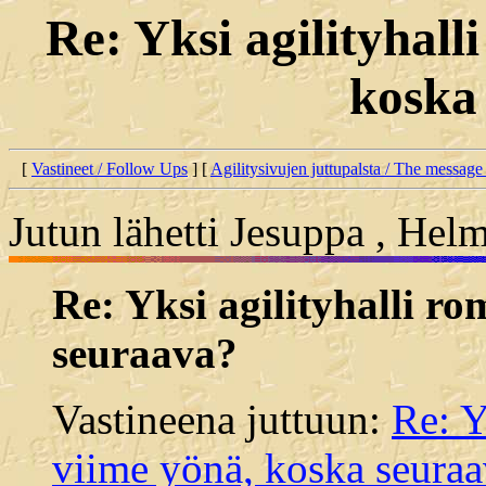
Re: Yksi agilityhal
koska
[
Vastineet / Follow Ups
] [
Agilitysivujen juttupalsta / The message
Jutun lähetti Jesuppa , Hel
Re: Yksi agilityhalli r
seuraava?
Vastineena juttuun:
Re: Y
viime yönä, koska seura