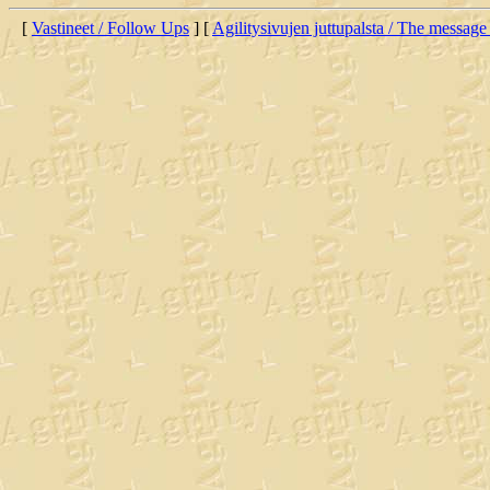
[
Vastineet / Follow Ups
] [
Agilitysivujen juttupalsta / The message