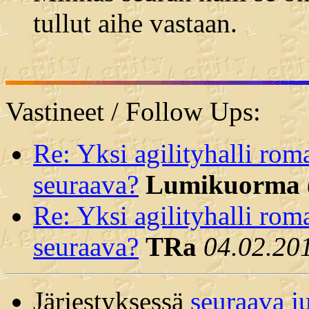
tullut aihe vastaan.
Vastineet / Follow Ups:
Re: Yksi agilityhalli ro
seuraava?
Lumikuorma
Re: Yksi agilityhalli ro
seuraava?
TRa
04.02.20
Järjestyksessä
seuraava j