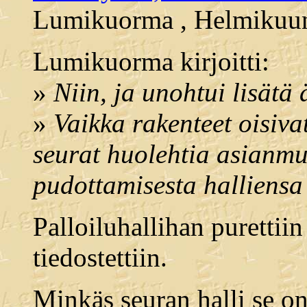
Lumikuorma , Helmikuun 
Lumikuorma kirjoitti:
»
Niin, ja unohtui lisätä 
»
Vaikka rakenteet oisiva
seurat huolehtia asianmu
pudottamisesta halliensa 
Palloiluhallihan purettiin 
tiedostettiin.
Minkäs seuran halli se on