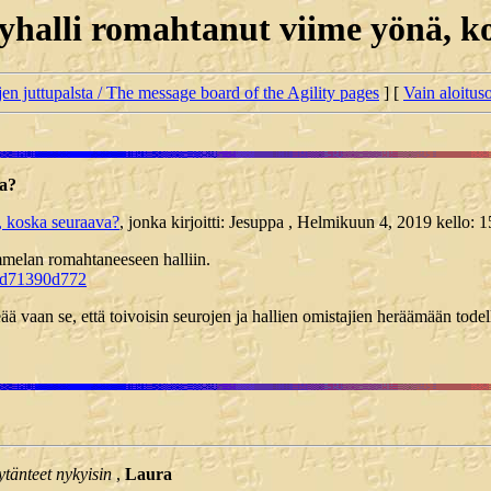
tyhalli romahtanut viime yönä, 
jen juttupalsta / The message board of the Agility pages
] [
Vain aloituso
va?
, koska seuraava?
, jonka kirjoitti: Jesuppa , Helmikuun 4, 2019 kello: 1
mmelan romahtaneeseen halliin.
ced71390d772
keää vaan se, että toivoisin seurojen ja hallien omistajien heräämään tod
tänteet nykyisin
,
Laura