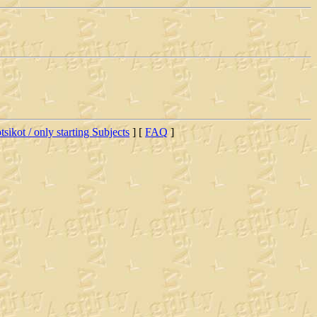
tsikot / only starting Subjects
] [
FAQ
]