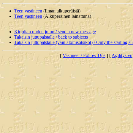
Teen vastineen
(Ilman alkuperäistä)
Teen vastineen
(Alkuperäinen lainattuna)
Kirjoitan uuden jutun / send a new message
Takaisin juttupalstalle / back to subjects
Takaisin juttupalstalle (vain aloitusotsikot) / Only the starting su
[
Vastineet / Follow Ups
] [
Agilitysivu