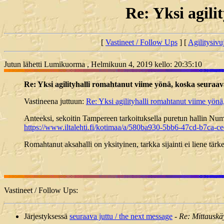
Re: Yksi agili
[
Vastineet / Follow Ups
] [
Agilitysivu
Jutun lähetti Lumikuorma , Helmikuun 4, 2019 kello: 20:35:10
Re: Yksi agilityhalli romahtanut viime yönä, koska seuraa
Vastineena juttuun:
Re: Yksi agilityhalli romahtanut viime yönä
Anteeksi, sekoitin Tampereen tarkoituksella puretun hallin Nu
https://www.iltalehti.fi/kotimaa/a/580ba930-5bb6-47cd-b7ca-
Romahtanut aksahalli on yksityinen, tarkka sijainti ei liene tär
Vastineet / Follow Ups:
Järjestyksessä
seuraava juttu / the next message
-
Re: Mittauskäy