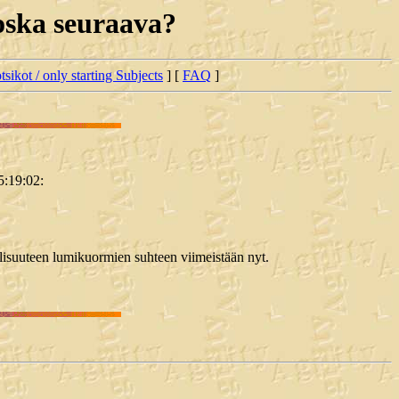
koska seuraava?
tsikot / only starting Subjects
] [
FAQ
]
5:19:02:
ellisuuteen lumikuormien suhteen viimeistään nyt.