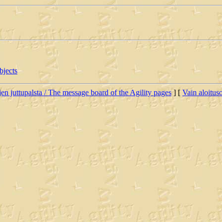
bjects
jen juttupalsta / The message board of the Agility pages
] [
Vain aloituso