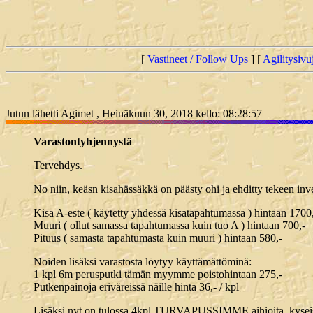
[
Vastineet / Follow Ups
] [
Agilitysivu
Jutun lähetti Agimet , Heinäkuun 30, 2018 kello: 08:28:57
Varastontyhjennystä
Tervehdys.
No niin, keäsn kisahässäkkä on päästy ohi ja ehditty tekeen inven
Kisa A-este ( käytetty yhdessä kisatapahtumassa ) hintaan 1700
Muuri ( ollut samassa tapahtumassa kuin tuo A ) hintaan 700,-
Pituus ( samasta tapahtumasta kuin muuri ) hintaan 580,-
Noiden lisäksi varastosta löytyy käyttämättöminä:
1 kpl 6m perusputki tämän myymme poistohintaan 275,-
Putkenpainoja eriväreissä näille hinta 36,- / kpl
Lisäksi nyt on tulossa 4kpl TURVAPUSSIMME aihioita, kyseiset