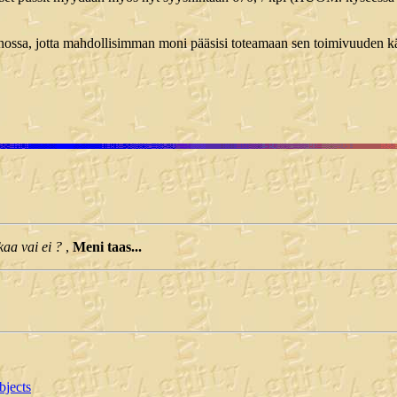
sa, jotta mahdollisimman moni pääsisi toteamaan sen toimivuuden käy
kaa vai ei ?
,
Meni taas...
bjects