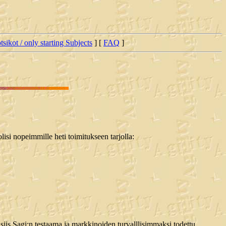
tsikot / only starting Subjects
] [
FAQ
]
lisi nopeimmille heti toimitukseen tarjolla:
s Sagi:n testaama ja markkinoiden turvalllisimmaksi todettu