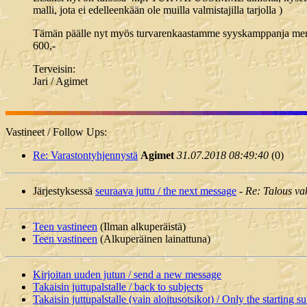
malli, jota ei edelleenkään ole muilla valmistajilla tarjolla )
Tämän päälle nyt myös turvarenkaastamme syyskamppanja menos
600,-
Terveisin:
Jari / Agimet
Vastineet / Follow Ups:
Re: Varastontyhjennystä
Agimet
31.07.2018 08:49:40
(
0)
Järjestyksessä
seuraava juttu / the next message
-
Re: Talous va
Teen vastineen
(Ilman alkuperäistä)
Teen vastineen
(Alkuperäinen lainattuna)
Kirjoitan uuden jutun / send a new message
Takaisin juttupalstalle / back to subjects
Takaisin juttupalstalle (vain aloitusotsikot) / Only the starting su