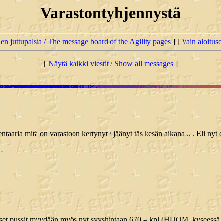
Varastontyhjennystä
jen juttupalsta / The message board of the Agility pages
] [
Vain aloituso
[
Näytä kaikki viestit / Show all messages
]
taaria mitä on varastoon kertynyt / jäänyt täs kesän aikana .. . Eli nyt o
,-
 pussit myydään myös nyt syyshintaan 670,-/ kpl (HUOM. kyseessä sii