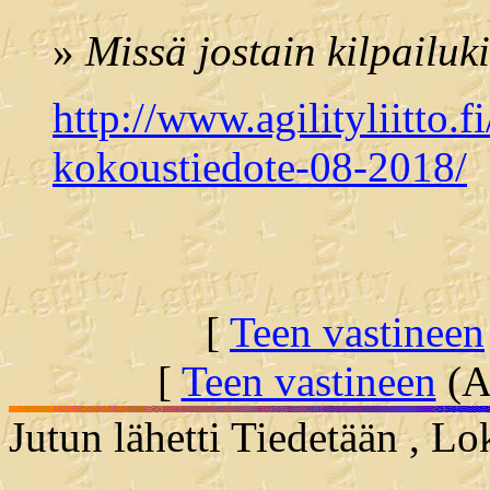
»
Missä jostain kilpailuk
http://www.agilityliitto.fi
kokoustiedote-08-2018/
[
Teen vastineen
[
Teen vastineen
(Al
Jutun lähetti Tiedetään , L