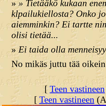
»
» Tietääkö kukaan enem
klpailukiellosta? Onko j
aiemminkin? Ei tartte ni
olisi tietää...
»
Ei taida olla menneisyy
No mikäs juttu tää oikein
[
Teen vastineen
[
Teen vastineen
(Al