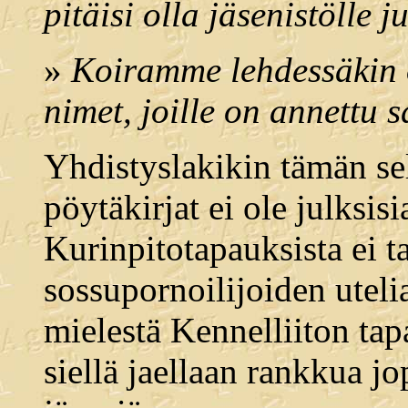
pitäisi olla jäsenistölle j
»
Koiramme lehdessäkin o
nimet, joille on annettu s
Yhdistyslakikin tämän sel
pöytäkirjat ei ole julksisi
Kurinpitotapauksista ei t
sossupornoilijoiden utel
mielestä Kennelliiton tap
siellä jaellaan rankkua jop