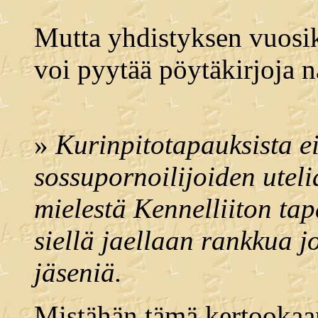
Mutta yhdistyksen vuosi
voi pyytää pöytäkirjoja 
»
Kurinpitotapauksista ei
sossupornoilijoiden utel
mielestä Kennelliiton tap
siellä jaellaan rankkua jop
jäseniä.
Mistähän tämä kertookaan