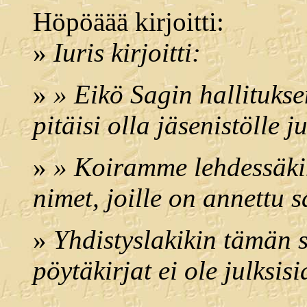
Höpöäää kirjoitti:
»
Iuris kirjoitti:
»
» Eikö Sagin hallitukse
pitäisi olla jäsenistölle j
»
» Koiramme lehdessäkin
nimet, joille on annettu s
»
Yhdistyslakikin tämän s
pöytäkirjat ei ole julksisi