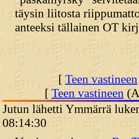
täysin liitosta riippumat
anteeksi tällainen OT kirj
[
Teen vastineen
[
Teen vastineen
(Al
Jutun lähetti Ymmärrä luke
08:14:30