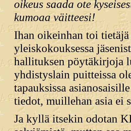
oikeus saada ote kyseises
kumoaa väitteesi!
Ihan oikeinhan toi tietäjä 
yleiskokouksessa jäsenis
hallituksen pöytäkirjoja 
yhdistyslain puitteissa o
tapauksissa asianosaisill
tiedot, muillehan asia ei 
Ja kyllä itsekin odotan 