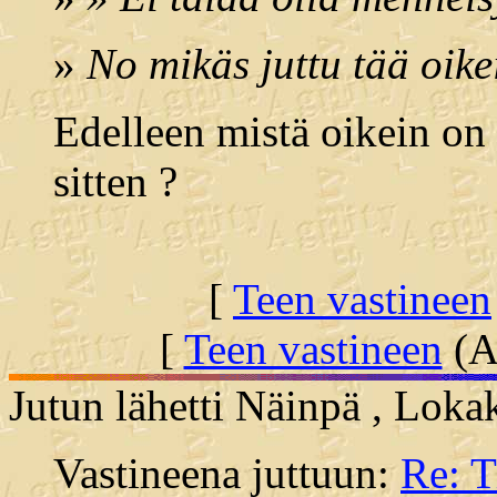
»
No mikäs juttu tää oike
Edelleen mistä oikein on 
sitten ?
[
Teen vastineen
[
Teen vastineen
(Al
Jutun lähetti Näinpä , Loka
Vastineena juttuun:
Re: 