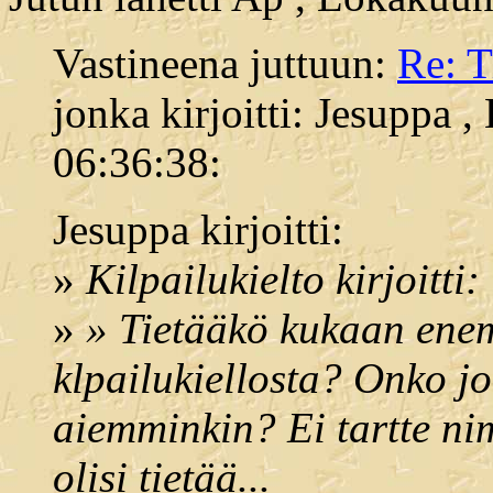
Vastineena juttuun:
Re: 
jonka kirjoitti: Jesuppa 
06:36:38:
Jesuppa kirjoitti:
»
Kilpailukielto kirjoitti:
»
» Tietääkö kukaan enem
klpailukiellosta? Onko j
aiemminkin? Ei tartte ni
olisi tietää...