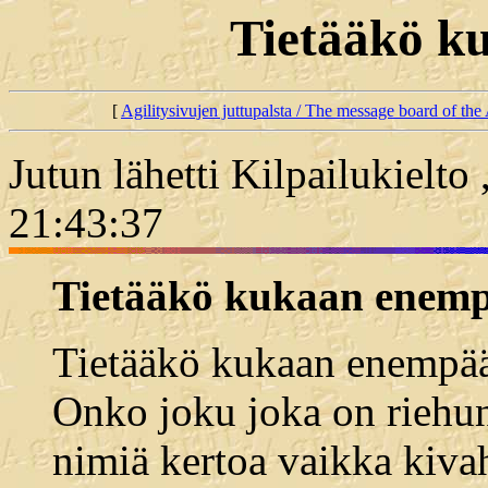
Tietääkö k
[
Agilitysivujen juttupalsta / The message board of the 
Jutun lähetti Kilpailukielto
21:43:37
Tietääkö kukaan enem
Tietääkö kukaan enempää 
Onko joku joka on riehun
nimiä kertoa vaikka kivaha