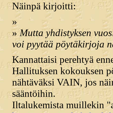
Näinpä kirjoitti:
»
»
Mutta yhdistyksen vuos
voi pyytää pöytäkirjoja 
Kannattaisi perehtyä enn
Hallituksen kokouksen pö
nähtäväksi VAIN, jos näi
sääntöihin.
Iltalukemista muillekin "a