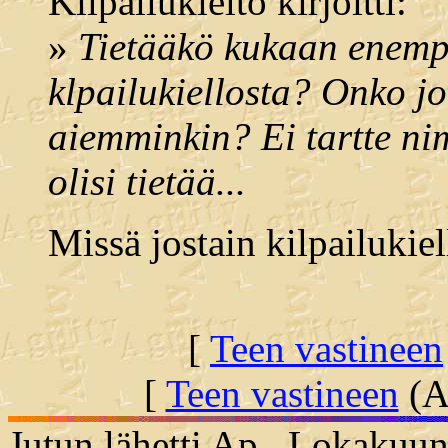
Kilpailukielto kirjoitti:
»
Tietääkö kukaan enemp
klpailukiellosta? Onko j
aiemminkin? Ei tartte ni
olisi tietää...
Missä jostain kilpailukiel
[
Teen vastineen
[
Teen vastineen
(Al
Jutun lähetti Ap , Lokakuun