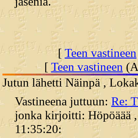
jäseniä.
[
Teen vastineen
[
Teen vastineen
(Al
Jutun lähetti Näinpä , Loka
Vastineena juttuun:
Re: 
jonka kirjoitti: Höpöäää 
11:35:20: