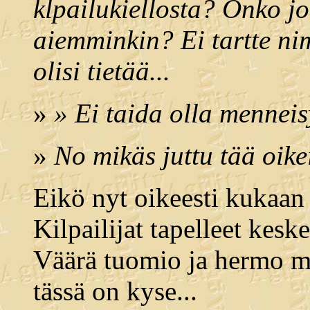
klpailukiellosta? Onko j
aiemminkin? Ei tartte ni
olisi tietää...
»
» Ei taida olla menneis
»
No mikäs juttu tää oike
Eikö nyt oikeesti kukaan
Kilpailijat tapelleet kes
Väärä tuomio ja hermo m
tässä on kyse...