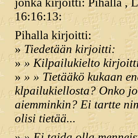
jonka kirjoitti: Pihalla ,
16:16:13:
Pihalla kirjoitti:
»
Tiedetään kirjoitti:
»
» Kilpailukielto kirjoitt
»
» » Tietääkö kukaan en
klpailukiellosta? Onko j
aiemminkin? Ei tartte ni
olisi tietää...
»
» Ei taida olla menneis