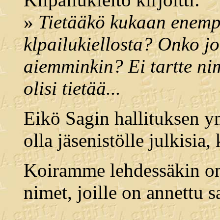
»
Tietääkö kukaan enemp
klpailukiellosta? Onko j
aiemminkin? Ei tartte ni
olisi tietää...
Eikö Sagin hallituksen ym
olla jäsenistölle julkisia,
Koiramme lehdessäkin on 
nimet, joille on annettu s