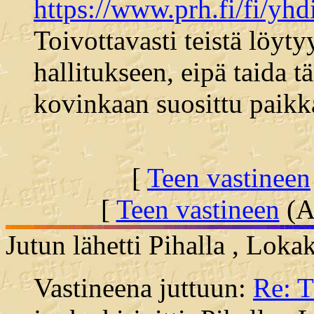
https://www.prh.fi/fi/yh
Toivottavasti teistä löyt
hallitukseen, eipä taida 
kovinkaan suosittu paikk
[
Teen vastineen
[
Teen vastineen
(Al
Jutun lähetti Pihalla , Lok
Vastineena juttuun:
Re: 