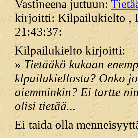
Vastineena juttuun:
Tiet
kirjoitti: Kilpailukielto 
21:43:37:
Kilpailukielto kirjoitti:
»
Tietääkö kukaan enemp
klpailukiellosta? Onko j
aiemminkin? Ei tartte ni
olisi tietää...
Ei taida olla menneisyytt