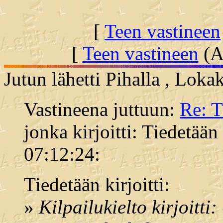
[
Teen vastineen
[
Teen vastineen
(Al
Jutun lähetti Pihalla , Lok
Vastineena juttuun:
Re: 
jonka kirjoitti: Tiedetää
07:12:24:
Tiedetään kirjoitti:
»
Kilpailukielto kirjoitti: