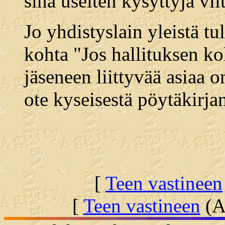
sinä useiten kysyttyjä vii
Jo yhdistyslain yleistä t
kohta "Jos hallituksen ko
jäseneen liittyvää asiaa o
ote kyseisestä pöytäkirja
[
Teen vastineen
[
Teen vastineen
(Al