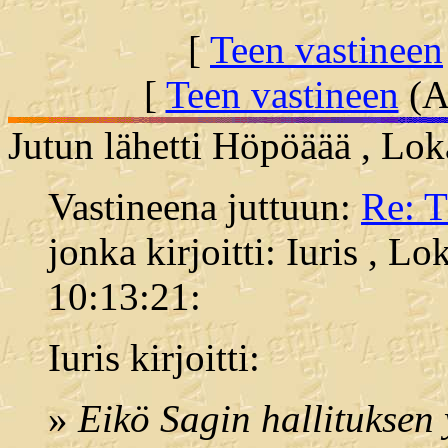
[
Teen vastineen
[
Teen vastineen
(Al
Jutun lähetti Höpöäää , Lo
Vastineena juttuun:
Re: 
jonka kirjoitti: Iuris , L
10:13:21:
Iuris kirjoitti:
»
Eikö Sagin hallituksen 