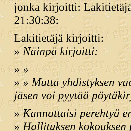
jonka kirjoitti: Lakitietä
21:30:38:
Lakitietäjä kirjoitti:
»
Näinpä kirjoitti:
»
»
»
» Mutta yhdistyksen vu
jäsen voi pyytää pöytäki
»
Kannattaisi perehtyä e
»
Hallituksen kokouksen 