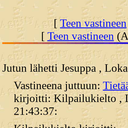
[
Teen vastineen
[
Teen vastineen
(Al
Jutun lähetti Jesuppa , Lok
Vastineena juttuun:
Tiet
kirjoitti: Kilpailukielto 
21:43:37: