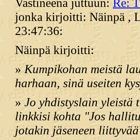
Vastineena juttuun:
Re: 
jonka kirjoitti: Näinpä ,
23:47:36:
Näinpä kirjoitti:
»
Kumpikohan meistä lauk
harhaan, sinä useiten kysy
»
Jo yhdistyslain yleistä
linkkisi kohta "Jos halli
jotakin jäseneen liittyvää