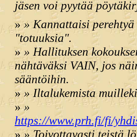
jäsen voi pyytää pöytäki
»
» Kannattaisi perehtyä
"totuuksia".
»
» Hallituksen kokoukse
nähtäväksi VAIN, jos näin
sääntöihin.
»
» Iltalukemista muilleki
»
»
https://www.prh.fi/fi/yhd
»
» Toivottavasti teistä 