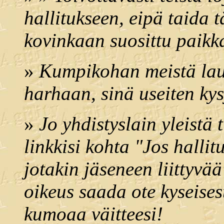
hallitukseen, eipä taida 
kovinkaan suosittu paikk
»
Kumpikohan meistä lauk
harhaan, sinä useiten kysy
»
Jo yhdistyslain yleistä
linkkisi kohta "Jos halli
jotakin jäseneen liittyvää
oikeus saada ote kyseises
kumoaa väitteesi!