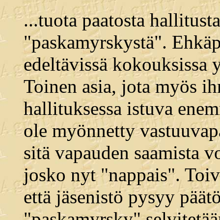
...tuota paatosta hallitus
"paskamyrskystä". Ehkäpä 
edeltävissä kokouksissa yr
Toinen asia, jota myös ih
hallituksessa istuva enem
ole myönnetty vastuuvapa
sitä vapauden saamista v
josko nyt "nappais". Toiv
että jäsenistö pysyy päät
"paskamyrsky" selvitetään