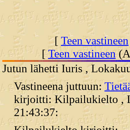
[
Teen vastineen
[
Teen vastineen
(Al
Jutun lähetti Iuris , Lokak
Vastineena juttuun:
Tiet
kirjoitti: Kilpailukielto 
21:43:37:
Kilpailukielto kirjoitti: