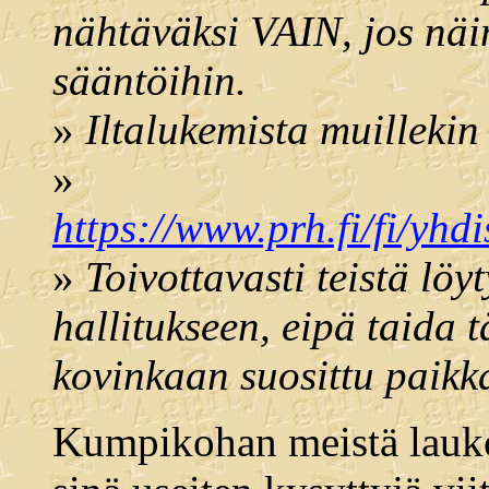
nähtäväksi VAIN, jos näin
sääntöihin.
»
Iltalukemista muillekin 
»
https://www.prh.fi/fi/yhd
»
Toivottavasti teistä lö
hallitukseen, eipä taida 
kovinkaan suosittu paikk
Kumpikohan meistä laukoo