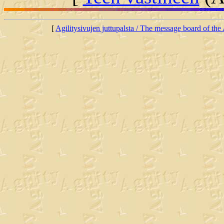
[
Agilitysivujen juttupalsta / The message board of the 