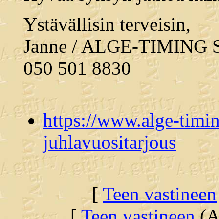
Ystävällisin terveisin,
Janne / ALGE-TIMING 
050 501 8830
https://www.alge-timin
juhlavuositarjous
[
Teen vastineen
[
Teen vastineen
(Al