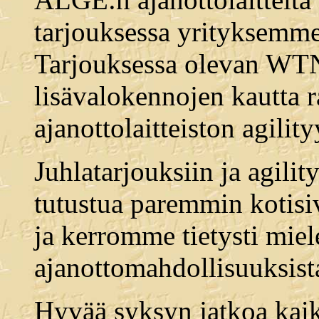
tarjouksessa yrityksemme 
Tarjouksessa olevan WTN
lisävalokennojen kautta 
ajanottolaitteiston agility
Juhlatarjouksiin ja agilit
tutustua paremmin kotis
ja kerromme tietysti miel
ajanottomahdollisuuksist
Hyvää syksyn jatkoa kaik