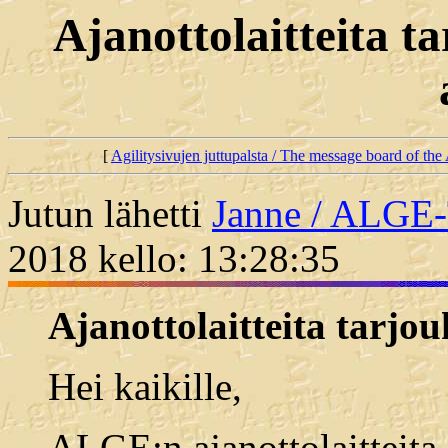
Ajanottolaitteita 
[
Agilitysivujen juttupalsta / The message board of the 
Jutun lähetti
Janne / ALG
2018 kello: 13:28:35
Ajanottolaitteita tarjo
Hei kaikille,
ALGE:n ajanottolaitteita