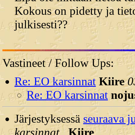
Kokous on pidetty ja tiet
julkisesti??
Vastineet / Follow Ups:
Re: EO karsinnat
Kiire
0
Re: EO karsinnat
noju
Järjestyksessä
seuraava j
karsinnat
,
Kiire