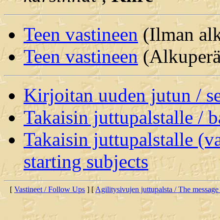
Teen vastineen
(Ilman alk
Teen vastineen
(Alkuperäi
Kirjoitan uuden jutun / 
Takaisin juttupalstalle / 
Takaisin juttupalstalle (v
starting subjects
[
Vastineet / Follow Ups
] [
Agilitysivujen juttupalsta / The message