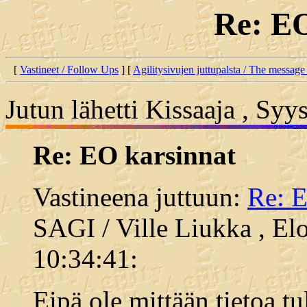
Re: EO
[
Vastineet / Follow Ups
] [
Agilitysivujen juttupalsta / The message
Jutun lähetti Kissaaja , Sy
Re: EO karsinnat
Vastineena juttuun:
Re: E
SAGI / Ville Liukka , El
10:34:41:
Eipä ole mittään tietoa tul