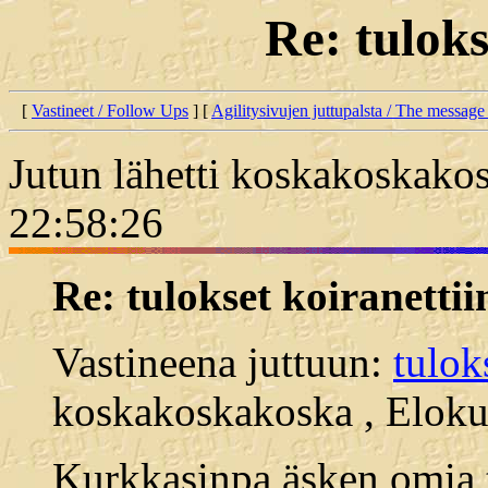
Re: tuloks
[
Vastineet / Follow Ups
] [
Agilitysivujen juttupalsta / The message
Jutun lähetti koskakoskakos
22:58:26
Re: tulokset koiranettii
Vastineena juttuun:
tulok
koskakoskakoska , Eloku
Kurkkasinpa äsken omia t