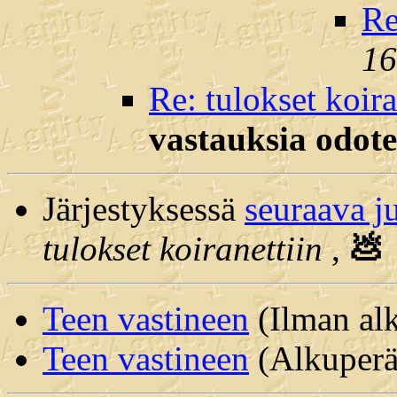
Re
16
Re: tulokset koira
vastauksia odote
Järjestyksessä
seuraava j
tulokset koiranettiin
,
💩
Teen vastineen
(Ilman alk
Teen vastineen
(Alkuperäi