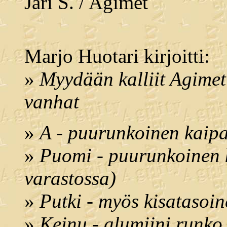
Jari S. / Agimet
Marjo Huotari kirjoitti:
»
Myydään kalliit Agimet 
vanhat
»
A - puurunkoinen kaip
»
Puomi - puurunkoinen 
varastossa)
»
Putki - myös kisatasoin
»
Keinu - alumiini runko