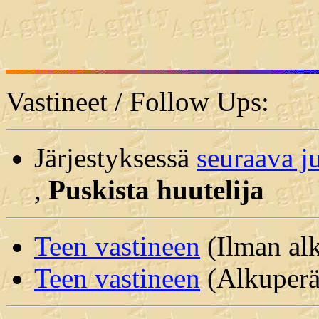
Vastineet / Follow Ups:
Järjestyksessä
seuraava j
,
Puskista huutelija
Teen vastineen
(Ilman alk
Teen vastineen
(Alkuperäi