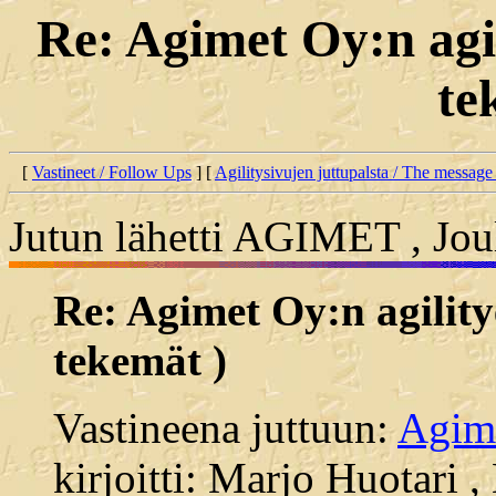
Re: Agimet Oy:n agil
te
[
Vastineet / Follow Ups
] [
Agilitysivujen juttupalsta / The message
Jutun lähetti AGIMET , Jou
Re: Agimet Oy:n agility
tekemät )
Vastineena juttuun:
Agime
kirjoitti: Marjo Huotari 