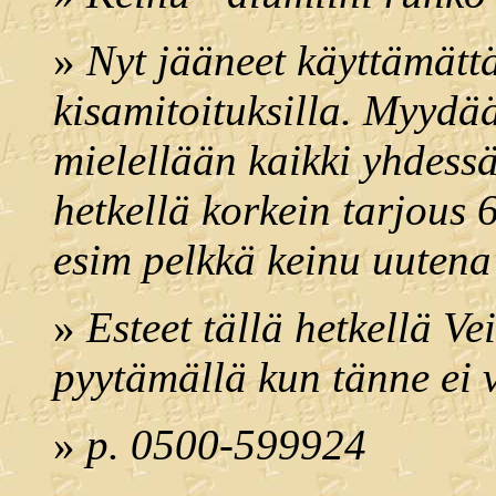
»
Nyt jääneet käyttämät
kisamitoituksilla. Myydää
mielellään kaikki yhdessä
hetkellä korkein tarjous 
esim pelkkä keinu uutena
»
Esteet tällä hetkellä V
pyytämällä kun tänne ei v
»
p. 0500-599924