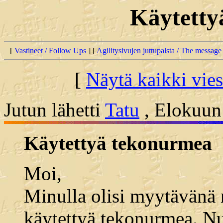
Käytetty
[
Vastineet / Follow Ups
] [
Agilitysivujen juttupalsta / The message
[
Näytä kaikki vies
Jutun lähetti
Tatu
, Elokuun 
Käytettyä tekonurmea
Moi,
Minulla olisi myytävänä
käytettyä tekonurmea. Nu