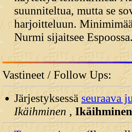
suunniteltua, mutta se so
harjoitteluun. Minimimää
Nurmi sijaitsee Espoossa
Vastineet / Follow Ups:
Järjestyksessä
seuraava j
Ikäihminen
,
Ikäihmine