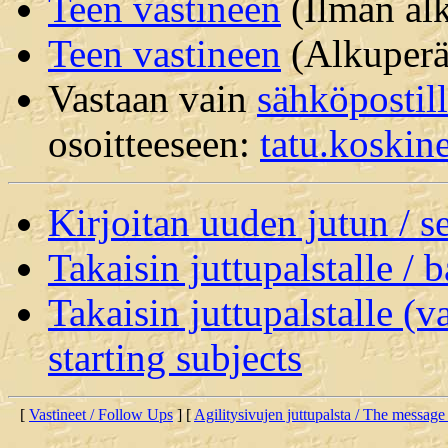
Teen vastineen
(Ilman alk
Teen vastineen
(Alkuperäi
Vastaan vain
sähköpostil
osoitteeseen:
tatu.koski
Kirjoitan uuden jutun / 
Takaisin juttupalstalle / 
Takaisin juttupalstalle (v
starting subjects
[
Vastineet / Follow Ups
] [
Agilitysivujen juttupalsta / The message