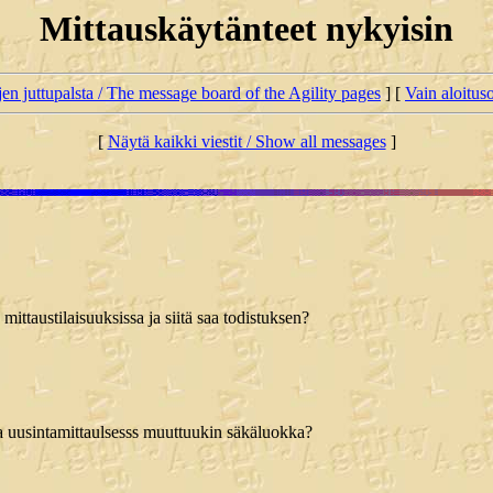
Mittauskäytänteet nykyisin
jen juttupalsta / The message board of the Agility pages
] [
Vain aloituso
[
Näytä kaikki viestit / Show all messages
]
 mittaustilaisuuksissa ja siitä saa todistuksen?
sa uusintamittaulsesss muuttuukin säkäluokka?