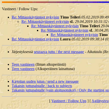
Vastineet / Follow Ups:
Re: Mittauskäytänteet nykyisin
Timo Teileri
05.02.2019 09:49
Re: Mittauskäytänteet nykyisin
sL
29.04.2019 10:31:32
Re: Mittauskäytänteet nykyisin
Timo Teileri
29.0
Re: Mittauskäytänteet nykyisin
sL
30.04.20
Re: Mittauskäytänteet nykyisin
Timo 
Re: Mittauskäytänteet nykyisin
Laura
05.02.2019 09:38:14
(
0
Järjestyksessä
seuraava juttu / the next message
-
Aikataulu (Re
Teen vastineen
(Ilman alkuperäistä)
Teen vastineen
(Alkuperäinen lainattuna)
Kirjoitan uuden jutun / send a new message
Takaisin juttupalstalle / back to subjects
Takaisin juttupalstalle (vain aloitusotsikot) / Only the starting su
[
Vastineet / Follow Ups
] [
Agilitysivu