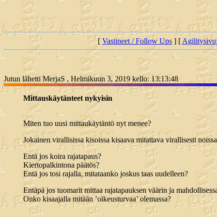
[
Vastineet / Follow Ups
] [
Agilitysivu
Jutun lähetti MerjaS , Helmikuun 3, 2019 kello: 13:13:48
Mittauskäytänteet nykyisin
Miten tuo uusi mittaukäytäntö nyt menee?
Jokainen virallisissa kisoissa kisaava mitattava virallisesti noissa
Entä jos koira rajatapaus?
Kiertopalkintona päätös?
Entä jos tosi rajalla, mitataanko joskus taas uudelleen?
Entäpä jos tuomarit mittaa rajatapauksen väärin ja mahdollises
Onko kisaajalla mitään ’oikeusturvaa’ olemassa?