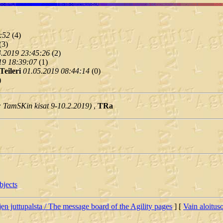
:52
(
4)
(
3)
4.2019 23:45:26
(
2)
19 18:39:07
(
1)
Teileri
01.05.2019 08:44:14
(
0)
)
: TamSKin kisat 9-10.2.2019)
,
TRa
bjects
jen juttupalsta / The message board of the Agility pages
] [
Vain aloituso