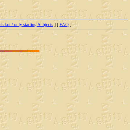
tsikot / only starting Subjects
] [
FAQ
]