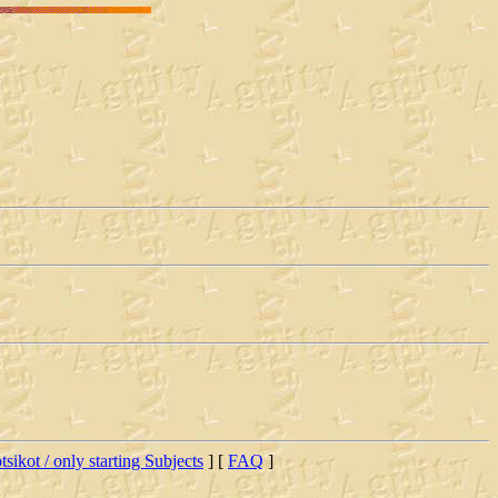
tsikot / only starting Subjects
] [
FAQ
]