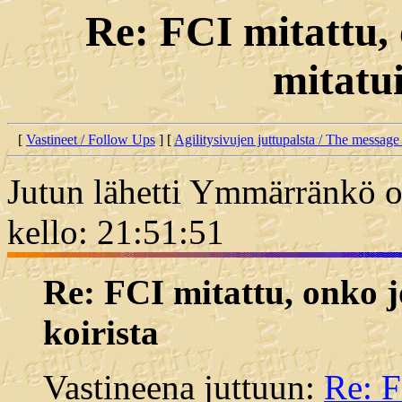
Re: FCI mitattu, 
mitatui
[
Vastineet / Follow Ups
] [
Agilitysivujen juttupalsta / The message
Jutun lähetti Ymmärränkö o
kello: 21:51:51
Re: FCI mitattu, onko j
koirista
Vastineena juttuun:
Re: F