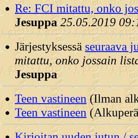
Re: FCI mitattu, onko joss
Jesuppa
25.05.2019 09:
Järjestyksessä
seuraava j
mitattu, onko jossain list
Jesuppa
Teen vastineen
(Ilman alk
Teen vastineen
(Alkuperäi
Kirjoitan uuden jutun / 