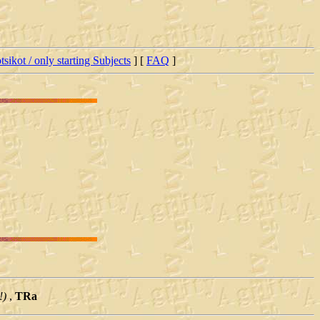
tsikot / only starting Subjects
] [
FAQ
]
!)
,
TRa