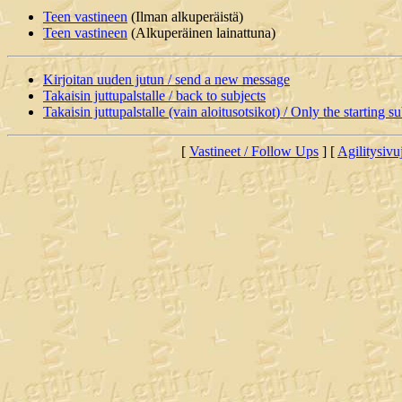
Teen vastineen
(Ilman alkuperäistä)
Teen vastineen
(Alkuperäinen lainattuna)
Kirjoitan uuden jutun / send a new message
Takaisin juttupalstalle / back to subjects
Takaisin juttupalstalle (vain aloitusotsikot) / Only the starting su
[
Vastineet / Follow Ups
] [
Agilitysivu