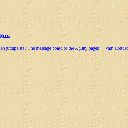
bjects
jen juttupalsta / The message board of the Agility pages
] [
Vain aloituso