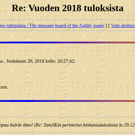
Re: Vuoden 2018 tuloksista
jen juttupalsta / The message board of the Agility pages
] [
Vain aloituso
epa , Joulukuun 20, 2018 kello: 20:27:42:
ksen.
uu halvin ilmo! (Re: TamSKin perinteiset kinkunsulatuskisat la 29.12