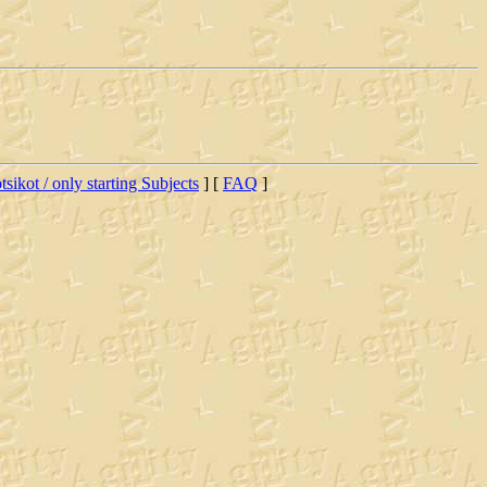
tsikot / only starting Subjects
] [
FAQ
]