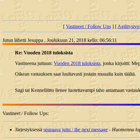
[
Vastineet / Follow Ups
] [
Agilitysivu
Jutun lähetti Jesuppa , Joulukuun 21, 2018 kello: 06:56:11
Re: Vuoden 2018 tuloksista
Vastineena juttuun:
Vuoden 2018 tuloksista
, jonka kirjoitti: M
Oikean vastauksen saat luultavasti jostain muualta kuin täältä.
Sagi tai Kennelliitto lienee luotettavampi taho antamaan vastau
Vastineet / Follow Ups:
Järjestyksessä
seuraava juttu / the next message
-
Huomenna lopp