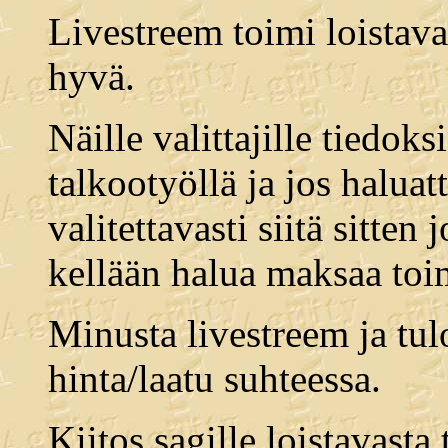
Livestreem toimi loistavas
hyvä.
Näille valittajille tiedoks
talkootyöllä ja jos halua
valitettavasti siitä sitt
kellään halua maksaa toi
Minusta livestreem ja tul
hinta/laatu suhteessa.
Kiitos sagille loistavasta 