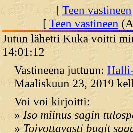
[
Teen vastineen
[
Teen vastineen
(Al
Jutun lähetti Kuka voitti m
14:01:12
Vastineena juttuun:
Hall
Maaliskuun 23, 2019 kell
Voi voi kirjoitti:
»
Iso miinus sagin tulosp
»
Toivottavasti bugit s