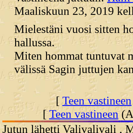
Maaliskuun 23, 2019 kell
Mielestäni vuosi sitten 
hallussa.
Miten hommat tuntuvat m
välissä Sagin juttujen ka
[
Teen vastineen
[
Teen vastineen
(Al
Jutun lähetti Valivalivali ,