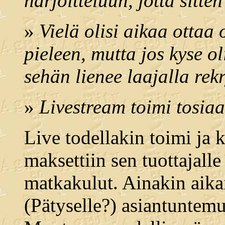
harjoitteluun, jotta sitten
»
Vielä olisi aikaa ottaa 
pieleen, mutta jos kyse ol
sehän lienee laajalla rek
»
Livestream toimi tosiaa
Live todellakin toimi ja k
maksettiin sen tuottajall
matkakulut. Ainakin aik
(Pätyselle?) asiantuntemu