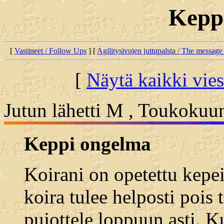
Kepp
[
Vastineet / Follow Ups
] [
Agilitysivujen juttupalsta / The message
[
Näytä kaikki vies
Jutun lähetti M , Toukokuu
Keppi ongelma
Koirani on opetettu kepei
koira tulee helposti pois 
pujottele loppuun asti. Ku