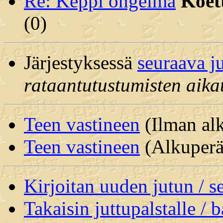
Re: Keppi ongelma
Koet
(
0)
Järjestyksessä
seuraava j
rataantutustumisten aika
Teen vastineen
(Ilman alk
Teen vastineen
(Alkuperäi
Kirjoitan uuden jutun / 
Takaisin juttupalstalle / 