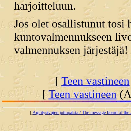
harjoitteluun.
Jos olet osallistunut tosi
kuntovalmennukseen liven
valmennuksen järjestäjä! 
[
Teen vastineen
[
Teen vastineen
(Al
[
Agilitysivujen juttupalsta / The message board of the 