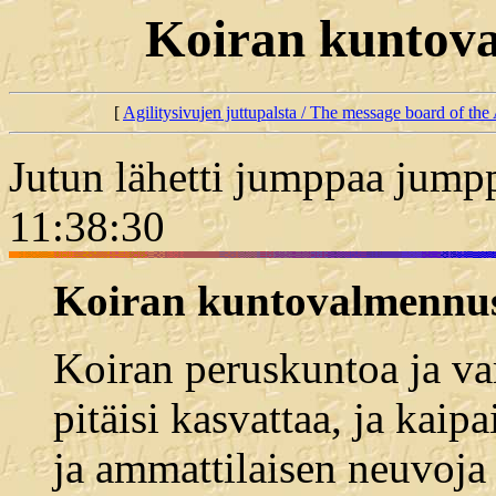
Koiran kuntoval
[
Agilitysivujen juttupalsta / The message board of the 
Jutun lähetti jumppaa jump
11:38:30
Koiran kuntovalmennus,
Koiran peruskuntoa ja va
pitäisi kasvattaa, ja kaipa
ja ammattilaisen neuvoja 