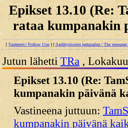
Epikset 13.10 (Re: 
rataa kumpanakin pä
[
Vastineet / Follow Ups
] [
Agilitysivujen juttupalsta / The message
Jutun lähetti
TRa
, Lokakuun
Epikset 13.10 (Re: TamS
kumpanakin päivänä kai
Vastineena juttuun:
TamSK
kumpanakin päivänä kaiki