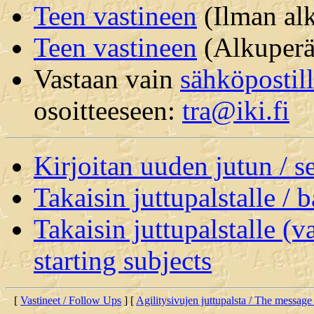
Teen vastineen
(Ilman alk
Teen vastineen
(Alkuperäi
Vastaan vain
sähköpostil
osoitteeseen:
tra@iki.fi
Kirjoitan uuden jutun / 
Takaisin juttupalstalle / 
Takaisin juttupalstalle (v
starting subjects
[
Vastineet / Follow Ups
] [
Agilitysivujen juttupalsta / The message