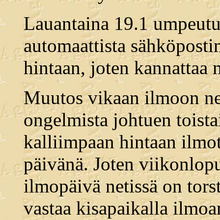
Lauantaina 19.1 umpeutuu
automaattista sähköposti
hintaan, joten kannattaa 
Muutos vikaan ilmoon net
ongelmista johtuen toistai
kalliimpaan hintaan ilmot
päivänä. Joten viikonlop
ilmopäivä netissä on torst
vastaa kisapaikalla ilmoam