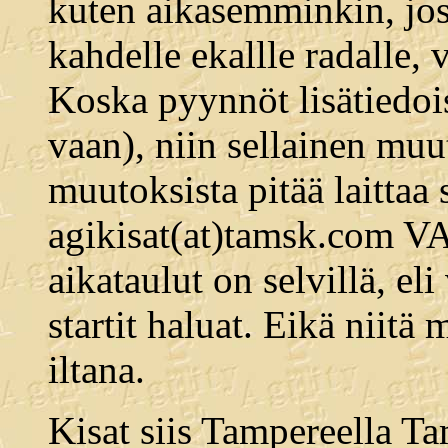
kuten aikasemminkin, jos 
kahdelle ekallle radalle, 
Koska pyynnöt lisätiedois
vaan), niin sellainen muut
muutoksista pitää laittaa
agikisat(at)tamsk.com
aikataulut on selvillä, el
startit haluat. Eikä niitä
iltana.
Kisat siis Tampereella Ta