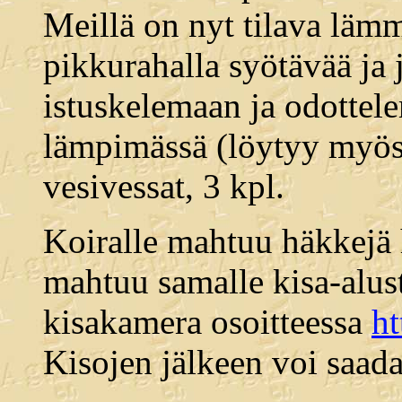
Meillä on nyt tilava lämm
pikkurahalla syötävää ja 
istuskelemaan ja odottel
lämpimässä (löytyy myös
vesivessat, 3 kpl.
Koiralle mahtuu häkkejä 
mahtuu samalle kisa-alust
kisakamera osoitteessa
ht
Kisojen jälkeen voi saada