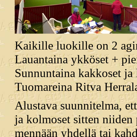
Kaikille luokille on 2 ag
Lauantaina ykköset + pi
Sunnuntaina kakkoset ja
Tuomareina Ritva Herrala
Alustava suunnitelma, ett
ja kolmoset sitten niiden
mennään yhdellä tai kahde