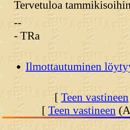
Tervetuloa tammikisoihi
--
- TRa
Ilmottautuminen löytyy
[
Teen vastineen
[
Teen vastineen
(Al