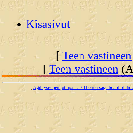
Kisasivut
[
Teen vastineen
[
Teen vastineen
(Al
[
Agilitysivujen juttupalsta / The message board of the 