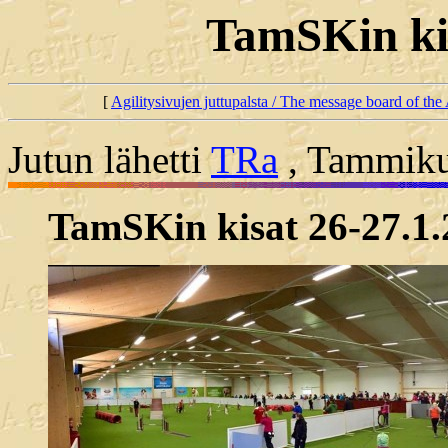
TamSKin kis
[
Agilitysivujen juttupalsta / The message board of the 
Jutun lähetti
TRa
, Tammiku
TamSKin kisat 26-27.1