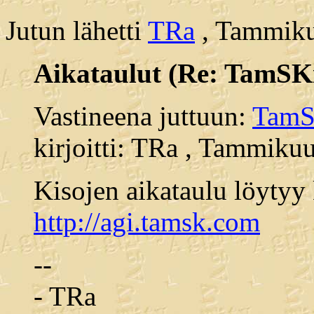
Jutun lähetti
TRa
, Tammiku
Aikataulut (Re: TamSKi
Vastineena juttuun:
TamSK
kirjoitti: TRa , Tammiku
Kisojen aikataulu löytyy 
http://agi.tamsk.com
--
- TRa