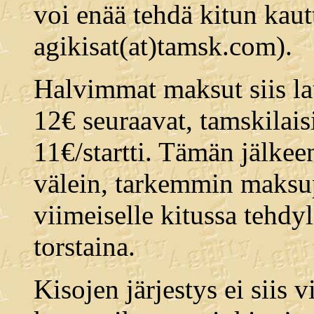
voi enää tehdä kitun kaut
agikisat(at)tamsk.com).
Halvimmat maksut siis lau
12€ seuraavat, tamskilai
11€/startti. Tämän jälkeen
välein, tarkemmin maksup
viimeiselle kitussa tehdy
torstaina.
Kisojen järjestys ei siis v