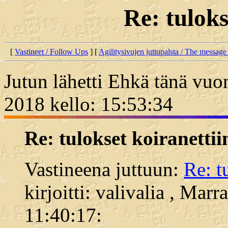
Re: tuloks
[
Vastineet / Follow Ups
] [
Agilitysivujen juttupalsta / The message
Jutun lähetti Ehkä tänä vuon
2018 kello: 15:53:34
Re: tulokset koiranettii
Vastineena juttuun:
Re: t
kirjoitti: valivalia , Mar
11:40:17: