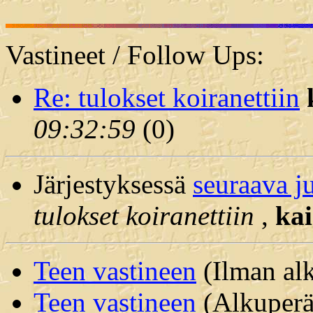
Vastineet / Follow Ups:
Re: tulokset koiranettiin
09:32:59
(
0)
Järjestyksessä
seuraava j
tulokset koiranettiin
,
kai
Teen vastineen
(Ilman alk
Teen vastineen
(Alkuperäi